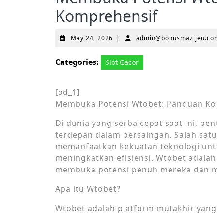
Komprehensif
May
May 24, 2026
|
admin@bonusmazijeu.co
24,
2026
Categories:
Slot Gacor
[ad_1]
Membuka Potensi Wtobet: Panduan Ko
Di dunia yang serba cepat saat ini, pe
terdepan dalam persaingan. Salah satu
memanfaatkan kekuatan teknologi un
meningkatkan efisiensi. Wtobet adala
membuka potensi penuh mereka dan m
Apa itu Wtobet?
Wtobet adalah platform mutakhir yan