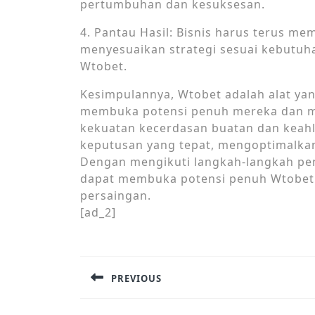
pertumbuhan dan kesuksesan.
4. Pantau Hasil: Bisnis harus terus m
menyesuaikan strategi sesuai kebutuh
Wtobet.
Kesimpulannya, Wtobet adalah alat y
membuka potensi penuh mereka dan 
kekuatan kecerdasan buatan dan keahl
keputusan yang tepat, mengoptimalka
Dengan mengikuti langkah-langkah pent
dapat membuka potensi penuh Wtobet 
persaingan.
[ad_2]
Post
navigation
PREVIOUS
Previous
post: