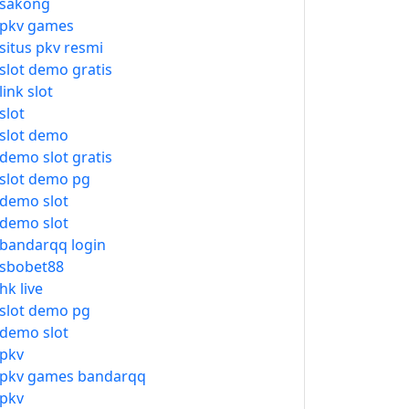
sakong
pkv games
situs pkv resmi
slot demo gratis
link slot
slot
slot demo
demo slot gratis
slot demo pg
demo slot
demo slot
bandarqq login
sbobet88
hk live
slot demo pg
demo slot
pkv
pkv games bandarqq
pkv