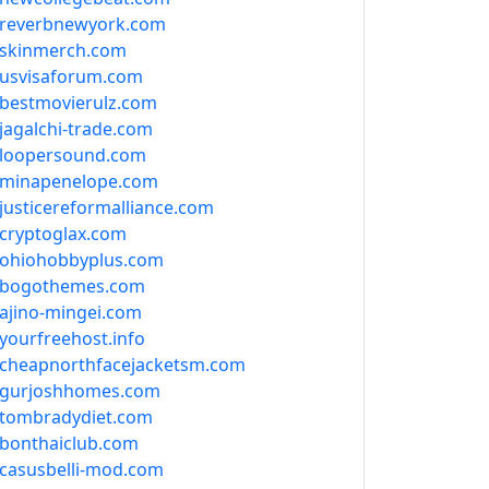
reverbnewyork.com
skinmerch.com
usvisaforum.com
bestmovierulz.com
jagalchi-trade.com
loopersound.com
minapenelope.com
justicereformalliance.com
cryptoglax.com
ohiohobbyplus.com
bogothemes.com
ajino-mingei.com
yourfreehost.info
cheapnorthfacejacketsm.com
gurjoshhomes.com
tombradydiet.com
bonthaiclub.com
casusbelli-mod.com