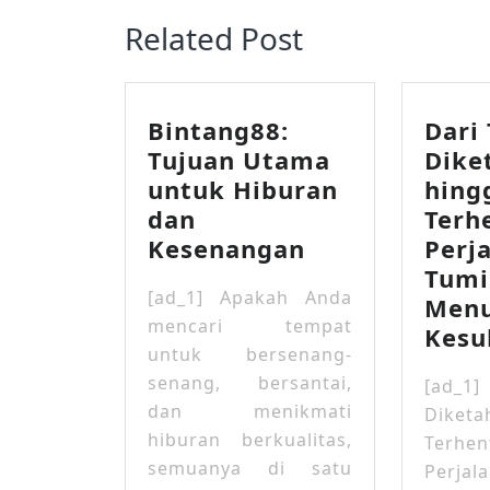
Related Post
Bintang88:
Dari
Tujuan Utama
Dike
untuk Hiburan
hing
dan
Terh
Bintang88:
Kesenangan
Perj
Tujuan
Tumi
[ad_1] Apakah Anda
Utama
Menu
mencari tempat
untuk
Kesu
untuk bersenang-
Hiburan
senang, bersantai,
dan
[ad_
dan menikmati
Kesenangan
Diketa
hiburan berkualitas,
Terhen
semuanya di satu
Perja