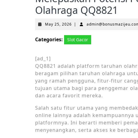
Olahraga QQ8821
May
May 25, 2026
|
admin@bonusmazijeu.co
25,
2026
Categories:
Slot Gacor
[ad_1]
QQ8821 adalah platform taruhan olah
beragam pilihan taruhan olahraga unt
yang ramah pengguna, fitur-fitur cang
tujuan utama bagi para penggemar ol
dan acara favorit mereka.
Salah satu fitur utama yang membedak
online lainnya adalah kemampuannya 
platformnya. Ini berarti memberi pem
menyenangkan, serta akses ke berbagai