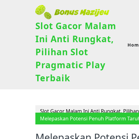
Skip
to
content
Slot Gacor Malam
Ini Anti Rungkat,
Hom
Pilihan Slot
Pragmatic Play
Terbaik
Slot Gacor Malam Ini Anti Rungkat, Pilihan
Melepaskan Potensi Penuh Platform Tar
Melepaskan Potensi P