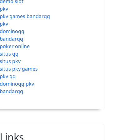
demo slot
pkv
H:
pkv games bandarqq
pkv
dominoqq
bandarqq
poker online
situs qq
situs pkv
situs pkv games
pkv qq
dominoqq pkv
bandarqq
Links