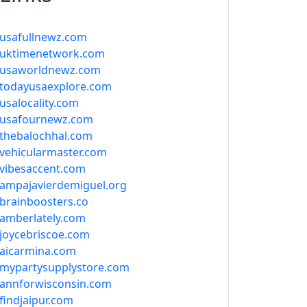
usafullnewz.com
uktimenetwork.com
usaworldnewz.com
todayusaexplore.com
usalocality.com
usafournewz.com
thebalochhal.com
vehicularmaster.com
vibesaccent.com
ampajavierdemiguel.org
brainboosters.co
amberlately.com
joycebriscoe.com
aicarmina.com
mypartysupplystore.com
annforwisconsin.com
findjaipur.com