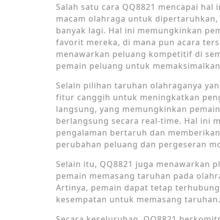
Salah satu cara QQ8821 mencapai hal 
macam olahraga untuk dipertaruhkan, t
banyak lagi. Hal ini memungkinkan pe
favorit mereka, di mana pun acara ter
menawarkan peluang kompetitif di se
pemain peluang untuk memaksimalka
Selain pilihan taruhan olahraganya y
fitur canggih untuk meningkatkan pen
langsung, yang memungkinkan pemain
berlangsung secara real-time. Hal ini
pengalaman bertaruh dan memberika
perubahan peluang dan pergeseran m
Selain itu, QQ8821 juga menawarkan p
pemain memasang taruhan pada olahrag
Artinya, pemain dapat tetap terhubun
kesempatan untuk memasang taruhan
Secara keseluruhan, QQ8821 berkomit