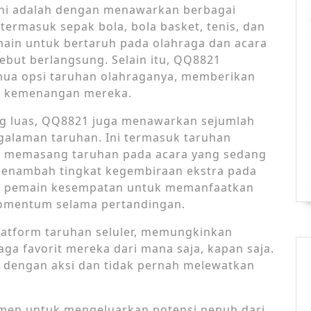
ini adalah dengan menawarkan berbagai
ermasuk sepak bola, bola basket, tenis, dan
main untuk bertaruh pada olahraga dan acara
sebut berlangsung. Selain itu, QQ8821
mua opsi taruhan olahraganya, memberikan
n kemenangan mereka.
ang luas, QQ8821 juga menawarkan sejumlah
galaman taruhan. Ini termasuk taruhan
 memasang taruhan pada acara yang sedang
 menambah tingkat kegembiraan ekstra pada
n pemain kesempatan untuk memanfaatkan
omentum selama pertandingan.
latform taruhan seluler, memungkinkan
a favorit mereka dari mana saja, kapan saja.
g dengan aksi dan tidak pernah melewatkan
.
men untuk mengeluarkan potensi penuh dari