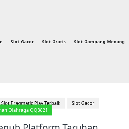
e
Slot Gacor
Slot Gratis
Slot Gampang Menang
 Slot Pragmatic Play Terbaik
Slot Gacor
uhan Olahraga QQ8821
enuh Platform Taruhan