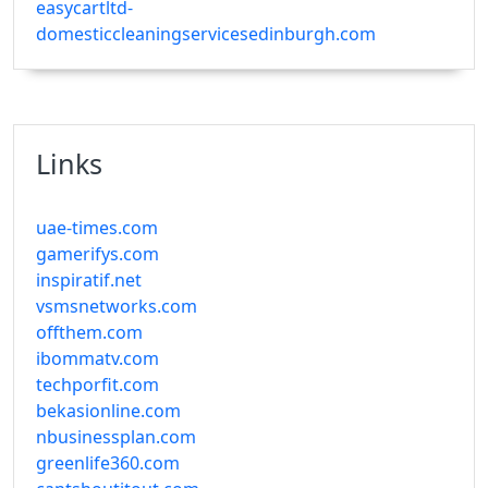
easycartltd-
domesticcleaningservicesedinburgh.com
Links
uae-times.com
gamerifys.com
inspiratif.net
vsmsnetworks.com
offthem.com
ibommatv.com
techporfit.com
bekasionline.com
nbusinessplan.com
greenlife360.com