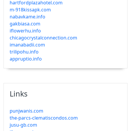
hartfordplazahotel.com
m-918kissapk.com
nabavkame.info
gakbiasa.com
iflowerhu.info
chicagocrystalconnection.com
imanabadii.com
trilipohu.info
appruptio.info
Links
punjwanis.com
the-parcs-clematiscondos.com
jusu-gb.com