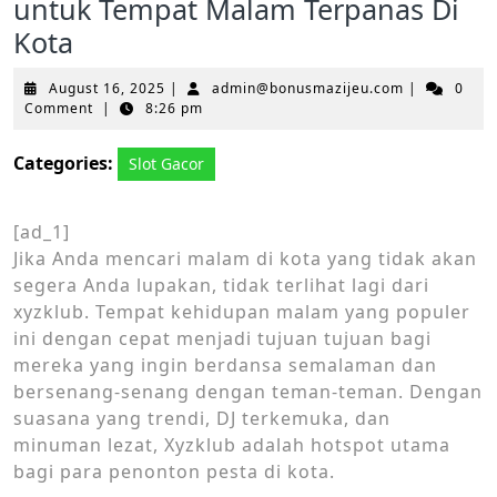
untuk Tempat Malam Terpanas Di
Kota
August
admin@bonu
August 16, 2025
|
admin@bonusmazijeu.com
|
0
16,
Comment
|
8:26 pm
2025
Categories:
Slot Gacor
[ad_1]
Jika Anda mencari malam di kota yang tidak akan
segera Anda lupakan, tidak terlihat lagi dari
xyzklub. Tempat kehidupan malam yang populer
ini dengan cepat menjadi tujuan tujuan bagi
mereka yang ingin berdansa semalaman dan
bersenang-senang dengan teman-teman. Dengan
suasana yang trendi, DJ terkemuka, dan
minuman lezat, Xyzklub adalah hotspot utama
bagi para penonton pesta di kota.