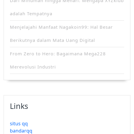
Dari Minuman hingga Menari: Mengapa XYZklub
adalah Tempatnya
Menjelajahi Manfaat Nagakoin99: Hal Besar
Berikutnya dalam Mata Uang Digital
From Zero to Hero: Bagaimana Mega228
Merevolusi Industri
Links
situs qq
bandarqq