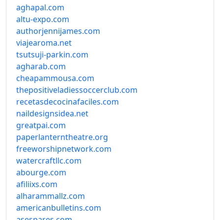
aghapal.com
altu-expo.com
authorjennijames.com
viajearoma.net
tsutsuji-parkin.com
agharab.com
cheapammousa.com
thepositiveladiessoccerclub.com
recetasdecocinafaciles.com
naildesignsidea.net
greatpai.com
paperlanterntheatre.org
freeworshipnetwork.com
watercraftllc.com
abourge.com
afiliixs.com
alharammallz.com
americanbulletins.com
asespares.com