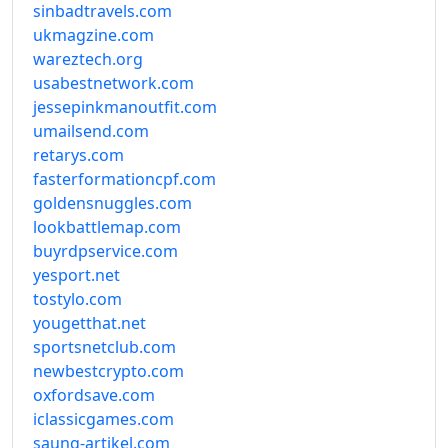
sinbadtravels.com
ukmagzine.com
wareztech.org
usabestnetwork.com
jessepinkmanoutfit.com
umailsend.com
retarys.com
fasterformationcpf.com
goldensnuggles.com
lookbattlemap.com
buyrdpservice.com
yesport.net
tostylo.com
yougetthat.net
sportsnetclub.com
newbestcrypto.com
oxfordsave.com
iclassicgames.com
saung-artikel.com