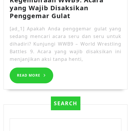
yang Wajib Disaksikan
Rasakan
Penggemar Gulat
Sensasi
[ad_1] Apakah Anda penggemar gulat yang
dan
sedang mencari acara seru dan seru untuk
Kegembiraan
dihadiri? Kunjungi WWB9 – World Wrestling
WWB9:
Battles 9. Acara yang wajib disaksikan ini
Acara
menjanjikan aksi tanpa henti,
yang
Wajib
Disaksikan
READ
READ MORE
MORE
Penggemar
Gulat
SEARCH