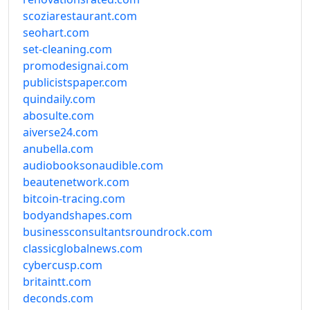
scoziarestaurant.com
seohart.com
set-cleaning.com
promodesignai.com
publicistspaper.com
quindaily.com
abosulte.com
aiverse24.com
anubella.com
audiobooksonaudible.com
beautenetwork.com
bitcoin-tracing.com
bodyandshapes.com
businessconsultantsroundrock.com
classicglobalnews.com
cybercusp.com
britaintt.com
deconds.com