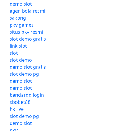
demo slot
agen bola resmi
sakong
pkv games
situs pkv resmi
slot demo gratis
link slot
slot
slot demo
demo slot gratis
slot demo pg
demo slot
demo slot
bandarqq login
sbobet88
hk live
slot demo pg
demo slot
pkv