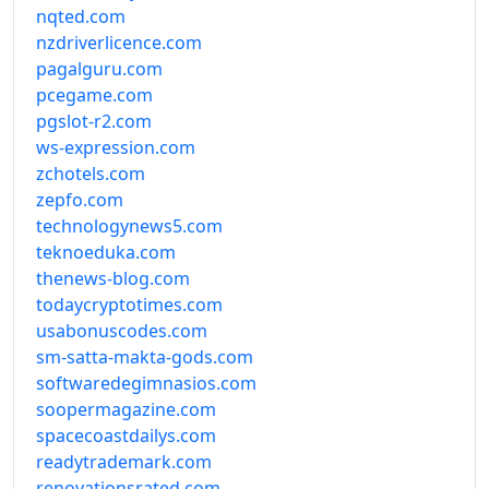
nqted.com
nzdriverlicence.com
pagalguru.com
pcegame.com
pgslot-r2.com
ws-expression.com
zchotels.com
zepfo.com
technologynews5.com
teknoeduka.com
thenews-blog.com
todaycryptotimes.com
usabonuscodes.com
sm-satta-makta-gods.com
softwaredegimnasios.com
soopermagazine.com
spacecoastdailys.com
readytrademark.com
renovationsrated.com