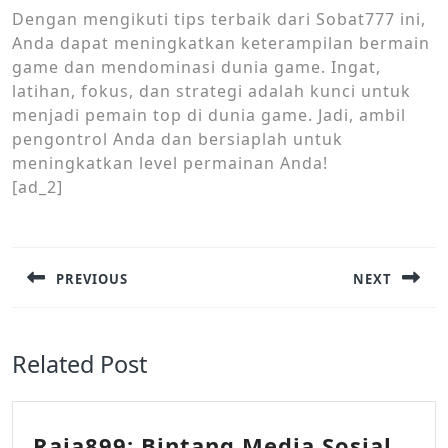
Dengan mengikuti tips terbaik dari Sobat777 ini,
Anda dapat meningkatkan keterampilan bermain
game dan mendominasi dunia game. Ingat,
latihan, fokus, dan strategi adalah kunci untuk
menjadi pemain top di dunia game. Jadi, ambil
pengontrol Anda dan bersiaplah untuk
meningkatkan level permainan Anda!
[ad_2]
Post
navigation
PREVIOUS
NEXT
Previous
Next
post:
post:
Related Post
Raja899: Bintang Media Sosial