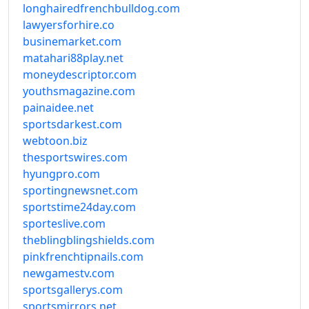
longhairedfrenchbulldog.com
lawyersforhire.co
businemarket.com
matahari88play.net
moneydescriptor.com
youthsmagazine.com
painaidee.net
sportsdarkest.com
webtoon.biz
thesportswires.com
hyungpro.com
sportingnewsnet.com
sportstime24day.com
sporteslive.com
theblingblingshields.com
pinkfrenchtipnails.com
newgamestv.com
sportsgallerys.com
sportsmirrors.net