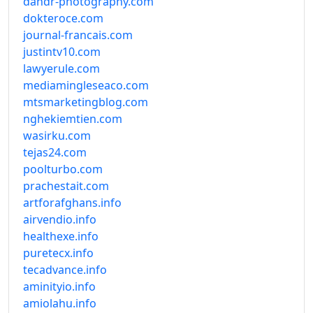
dandr-photography.com
dokteroce.com
journal-francais.com
justintv10.com
lawyerule.com
mediamingleseaco.com
mtsmarketingblog.com
nghekiemtien.com
wasirku.com
tejas24.com
poolturbo.com
prachestait.com
artforafghans.info
airvendio.info
healthexe.info
puretecx.info
tecadvance.info
aminityio.info
amiolahu.info