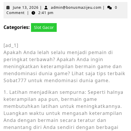
June
admin@bonusm
June 13, 2026
|
admin@bonusmazijeu.com
|
0
13,
Comment
|
2:41 pm
2026
Categories:
Slot Gacor
[ad_1]
Apakah Anda lelah selalu menjadi pemain di
peringkat terbawah? Apakah Anda ingin
meningkatkan keterampilan bermain game dan
mendominasi dunia game? Lihat saja tips terbaik
Sobat777 untuk mendominasi dunia game.
1. Latihan menjadikan sempurna: Seperti halnya
keterampilan apa pun, bermain game
membutuhkan latihan untuk meningkatkannya.
Luangkan waktu untuk mengasah keterampilan
Anda dengan bermain secara teratur dan
menantang diri Anda sendiri dengan berbagai