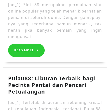
[ad_1] Slot 88 merupakan permainan slot
hingga
online populer yang telah menarik perhatian
Pro:
pemain di seluruh dunia. Dengan gameplay-
Menguasai
nya yang sederhana namun menarik, tak
Slot
heran jika banyak pemain yang ingin
88
menguasai
Hanya
dalam
Beberapa
READ
READ MORE
MORE
Putaran
Pulau88: Liburan Terbaik bagi
Pecinta Pantai dan Pencari
Pulau88:
Petualangan
Liburan
[ad_1] Terletak di perairan sebening kristal
Terbaik
di kepulauan Indonesia, terdapat Pulau88,