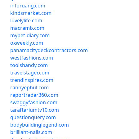
inforuang.com
kindsmarket.com
luvelylife.com
macramb.com
mypet-diary.com
oxweekly.com
panamacitydeckcontractors.com
westfashions.com
toolshandy.com
travelstager.com
trendinspires.com
rannyephul.com
reportradar360.com
swaggyfashion.com
taraftariumtv10.com
questionquery.com
bodybuildinglegend.com
brilliant-nails.com