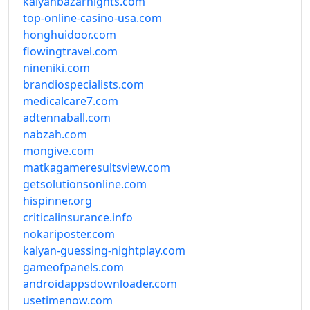
kalyanbazarnights.com
top-online-casino-usa.com
honghuidoor.com
flowingtravel.com
nineniki.com
brandiospecialists.com
medicalcare7.com
adtennaball.com
nabzah.com
mongive.com
matkagameresultsview.com
getsolutionsonline.com
hispinner.org
criticalinsurance.info
nokariposter.com
kalyan-guessing-nightplay.com
gameofpanels.com
androidappsdownloader.com
usetimenow.com