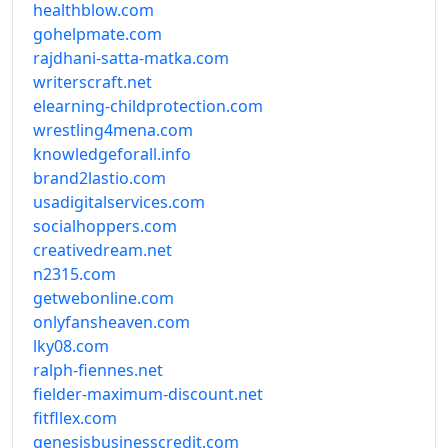
healthblow.com
gohelpmate.com
rajdhani-satta-matka.com
writerscraft.net
elearning-childprotection.com
wrestling4mena.com
knowledgeforall.info
brand2lastio.com
usadigitalservices.com
socialhoppers.com
creativedream.net
n2315.com
getwebonline.com
onlyfansheaven.com
lky08.com
ralph-fiennes.net
fielder-maximum-discount.net
fitfllex.com
genesisbusinesscredit.com