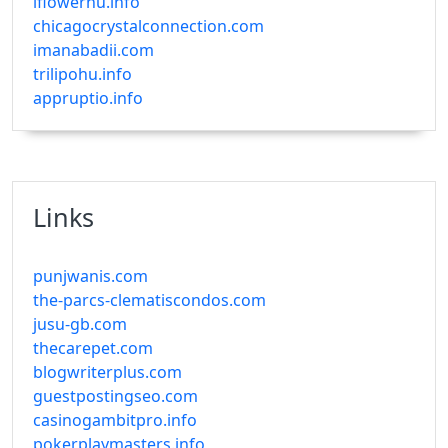
iflowerhu.info
chicagocrystalconnection.com
imanabadii.com
trilipohu.info
appruptio.info
Links
punjwanis.com
the-parcs-clematiscondos.com
jusu-gb.com
thecarepet.com
blogwriterplus.com
guestpostingseo.com
casinogambitpro.info
pokerplaymasters.info