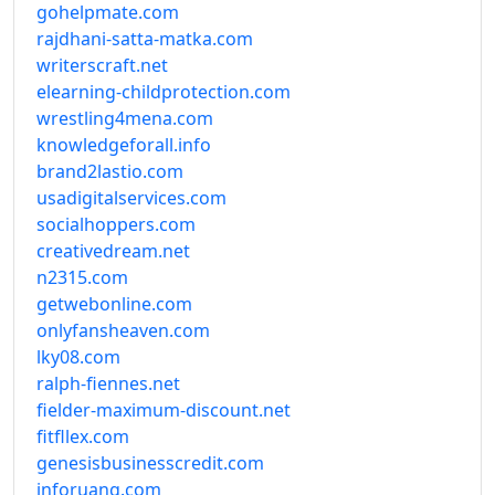
gohelpmate.com
rajdhani-satta-matka.com
writerscraft.net
elearning-childprotection.com
wrestling4mena.com
knowledgeforall.info
brand2lastio.com
usadigitalservices.com
socialhoppers.com
creativedream.net
n2315.com
getwebonline.com
onlyfansheaven.com
lky08.com
ralph-fiennes.net
fielder-maximum-discount.net
fitfllex.com
genesisbusinesscredit.com
inforuang.com