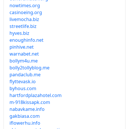
nowtimes.org
casinoeing.org
livemocha.biz
streetlife.biz
hyves.biz
enoughinfo.net
pinhive.net
warnabet.net
bollym4u.me
bolly2tollyblog.me
pandaclub.me
flyttevask.io
byhous.com
hartfordplazahotel.com
m-918kissapk.com
nabavkame.info
gakbiasa.com
iflowerhu.info