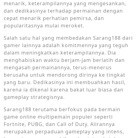
menarik, keterampilannya yang mengesankan,
dan dedikasinya terhadap permainan dengan
cepat menarik perhatian pemirsa, dan
popularitasnya mulai meroket.
Salah satu hal yang membedakan Sarang188 dari
gamer lainnya adalah komitmennya yang teguh
dalam meningkatkan keterampilannya. Dia
menghabiskan waktu berjam-jam berlatih dan
mengasah permainannya, terus-menerus
berusaha untuk mendorong dirinya ke tingkat
yang baru. Dedikasinya ini membuahkan hasil,
karena ia dikenal karena bakat luar biasa dan
gameplay strategisnya.
Sarang188 terutama berfokus pada bermain
game online multipemain populer seperti
Fortnite, PUBG, dan Call of Duty. Alirannya
merupakan perpaduan gameplay yang intens,