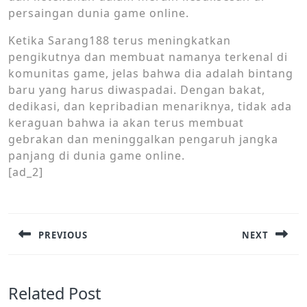
persaingan dunia game online.
Ketika Sarang188 terus meningkatkan
pengikutnya dan membuat namanya terkenal di
komunitas game, jelas bahwa dia adalah bintang
baru yang harus diwaspadai. Dengan bakat,
dedikasi, dan kepribadian menariknya, tidak ada
keraguan bahwa ia akan terus membuat
gebrakan dan meninggalkan pengaruh jangka
panjang di dunia game online.
[ad_2]
Post
navigation
PREVIOUS
NEXT
Previous
Next
post:
post:
Related Post