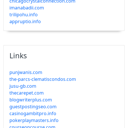
chicagocrystalconnection.com
imanabadii.com
trilipohu.info
appruptio.info
Links
punjwanis.com
the-parcs-clematiscondos.com
jusu-gb.com
thecarepet.com
blogwriterplus.com
guestpostingseo.com
casinogambitpro.info
pokerplaymasters.info
courseoncourse.com