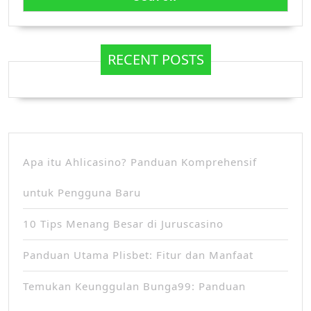
RECENT POSTS
Apa itu Ahlicasino? Panduan Komprehensif
untuk Pengguna Baru
10 Tips Menang Besar di Juruscasino
Panduan Utama Plisbet: Fitur dan Manfaat
Temukan Keunggulan Bunga99: Panduan