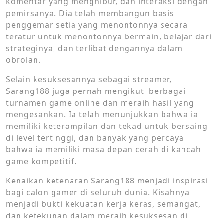
komentar yang menghibur, dan interaksi dengan
pemirsanya. Dia telah membangun basis
penggemar setia yang menontonnya secara
teratur untuk menontonnya bermain, belajar dari
strateginya, dan terlibat dengannya dalam
obrolan.
Selain kesuksesannya sebagai streamer,
Sarang188 juga pernah mengikuti berbagai
turnamen game online dan meraih hasil yang
mengesankan. Ia telah menunjukkan bahwa ia
memiliki keterampilan dan tekad untuk bersaing
di level tertinggi, dan banyak yang percaya
bahwa ia memiliki masa depan cerah di kancah
game kompetitif.
Kenaikan ketenaran Sarang188 menjadi inspirasi
bagi calon gamer di seluruh dunia. Kisahnya
menjadi bukti kekuatan kerja keras, semangat,
dan ketekunan dalam meraih kesuksesan di