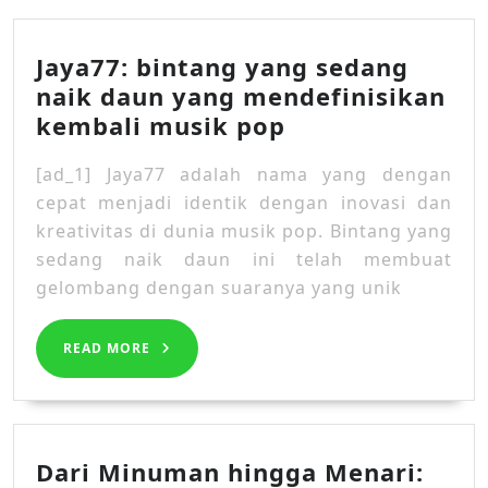
Jaya77: bintang yang sedang
naik daun yang mendefinisikan
Jaya77:
kembali musik pop
bintang
[ad_1] Jaya77 adalah nama yang dengan
yang
cepat menjadi identik dengan inovasi dan
sedang
kreativitas di dunia musik pop. Bintang yang
naik
sedang naik daun ini telah membuat
daun
gelombang dengan suaranya yang unik
yang
mendefinisikan
kembali
READ
READ MORE
MORE
musik
pop
Dari Minuman hingga Menari: