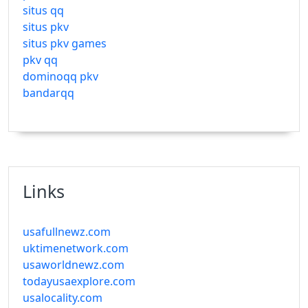
situs qq
situs pkv
situs pkv games
pkv qq
dominoqq pkv
bandarqq
Links
usafullnewz.com
uktimenetwork.com
usaworldnewz.com
todayusaexplore.com
usalocality.com