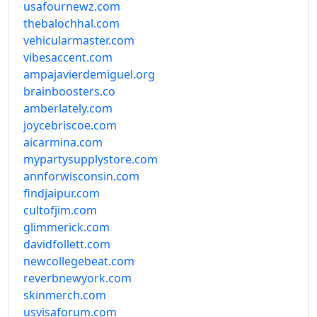
usafournewz.com
thebalochhal.com
vehicularmaster.com
vibesaccent.com
ampajavierdemiguel.org
brainboosters.co
amberlately.com
joycebriscoe.com
aicarmina.com
mypartysupplystore.com
annforwisconsin.com
findjaipur.com
cultofjim.com
glimmerick.com
davidfollett.com
newcollegebeat.com
reverbnewyork.com
skinmerch.com
usvisaforum.com