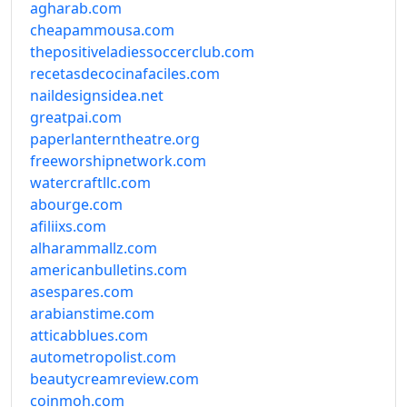
agharab.com
cheapammousa.com
thepositiveladiessoccerclub.com
recetasdecocinafaciles.com
naildesignsidea.net
greatpai.com
paperlanterntheatre.org
freeworshipnetwork.com
watercraftllc.com
abourge.com
afiliixs.com
alharammallz.com
americanbulletins.com
asespares.com
arabianstime.com
atticabblues.com
autometropolist.com
beautycreamreview.com
coinmoh.com