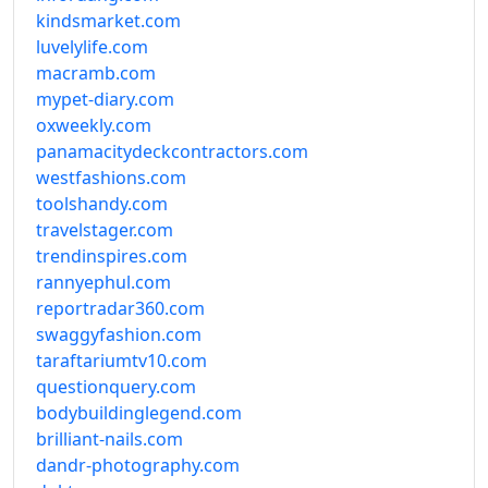
kindsmarket.com
luvelylife.com
macramb.com
mypet-diary.com
oxweekly.com
panamacitydeckcontractors.com
westfashions.com
toolshandy.com
travelstager.com
trendinspires.com
rannyephul.com
reportradar360.com
swaggyfashion.com
taraftariumtv10.com
questionquery.com
bodybuildinglegend.com
brilliant-nails.com
dandr-photography.com