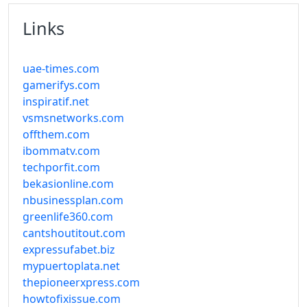
Links
uae-times.com
gamerifys.com
inspiratif.net
vsmsnetworks.com
offthem.com
ibommatv.com
techporfit.com
bekasionline.com
nbusinessplan.com
greenlife360.com
cantshoutitout.com
expressufabet.biz
mypuertoplata.net
thepioneerxpress.com
howtofixissue.com