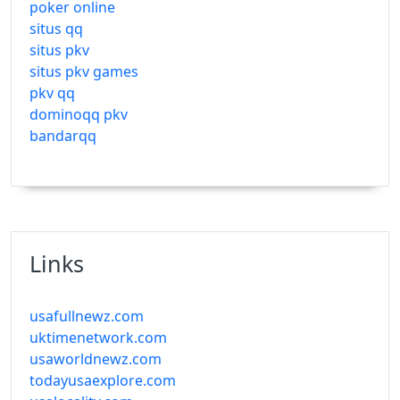
poker online
situs qq
situs pkv
situs pkv games
pkv qq
dominoqq pkv
bandarqq
Links
usafullnewz.com
uktimenetwork.com
usaworldnewz.com
todayusaexplore.com