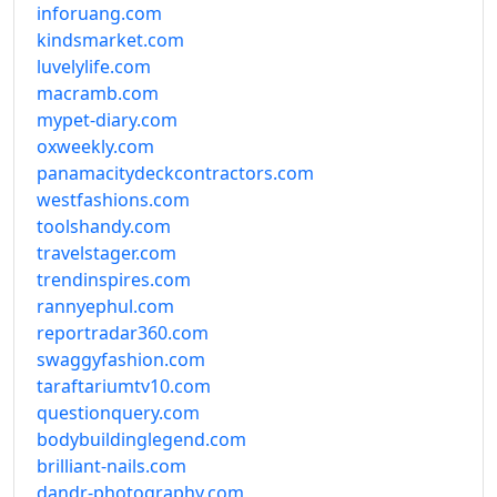
inforuang.com
kindsmarket.com
luvelylife.com
macramb.com
mypet-diary.com
oxweekly.com
panamacitydeckcontractors.com
westfashions.com
toolshandy.com
travelstager.com
trendinspires.com
rannyephul.com
reportradar360.com
swaggyfashion.com
taraftariumtv10.com
questionquery.com
bodybuildinglegend.com
brilliant-nails.com
dandr-photography.com