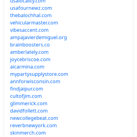
usalocality.com
usafournewz.com
thebalochhal.com
vehicularmaster.com
vibesaccent.com
ampajavierdemiguel.org
brainboosters.co
amberlately.com
joycebriscoe.com
aicarmina.com
mypartysupplystore.com
annforwisconsin.com
findjaipur.com
cultofjim.com
glimmerick.com
davidfollett.com
newcollegebeat.com
reverbnewyork.com
skinmerch.com