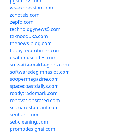
pgslot-r2.com
ws-expression.com
zchotels.com
zepfo.com
technologynews5.com
teknoeduka.com
thenews-blog.com
todaycryptotimes.com
usabonuscodes.com
sm-satta-makta-gods.com
softwaredegimnasios.com
soopermagazine.com
spacecoastdailys.com
readytrademark.com
renovationsrated.com
scoziarestaurant.com
seohart.com
set-cleaning.com
promodesignai.com