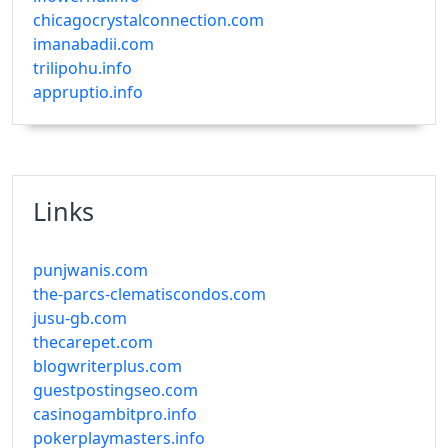
chicagocrystalconnection.com
imanabadii.com
trilipohu.info
appruptio.info
Links
punjwanis.com
the-parcs-clematiscondos.com
jusu-gb.com
thecarepet.com
blogwriterplus.com
guestpostingseo.com
casinogambitpro.info
pokerplaymasters.info