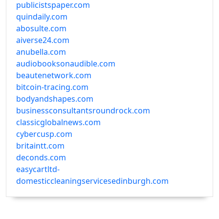
publicistspaper.com
quindaily.com
abosulte.com
aiverse24.com
anubella.com
audiobooksonaudible.com
beautenetwork.com
bitcoin-tracing.com
bodyandshapes.com
businessconsultantsroundrock.com
classicglobalnews.com
cybercusp.com
britaintt.com
deconds.com
easycartltd-
domesticcleaningservicesedinburgh.com