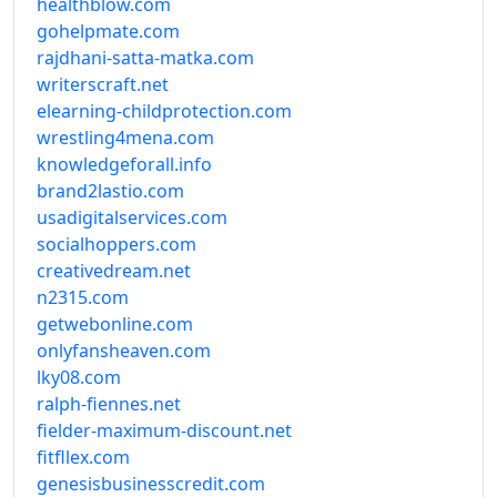
healthblow.com
gohelpmate.com
rajdhani-satta-matka.com
writerscraft.net
elearning-childprotection.com
wrestling4mena.com
knowledgeforall.info
brand2lastio.com
usadigitalservices.com
socialhoppers.com
creativedream.net
n2315.com
getwebonline.com
onlyfansheaven.com
lky08.com
ralph-fiennes.net
fielder-maximum-discount.net
fitfllex.com
genesisbusinesscredit.com