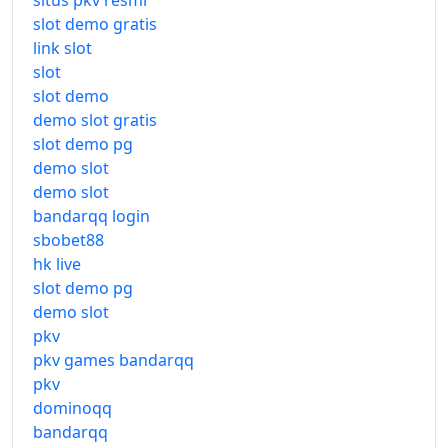
situs pkv resmi
slot demo gratis
link slot
slot
slot demo
demo slot gratis
slot demo pg
demo slot
demo slot
bandarqq login
sbobet88
hk live
slot demo pg
demo slot
pkv
pkv games bandarqq
pkv
dominoqq
bandarqq