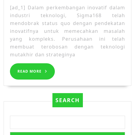
Terkini:
[ad_1] Dalam perkembangan inovatif dalam
Sigma168
industri teknologi, Sigma168 telah
Mengganggu
mendobrak status quo dengan pendekatan
Industri
inovatifnya untuk memecahkan masalah
yang kompleks. Perusahaan ini telah
membuat terobosan dengan teknologi
mutakhir dan strateginya
READ
READ MORE
MORE
SEARCH