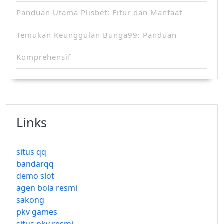
Panduan Utama Plisbet: Fitur dan Manfaat
Temukan Keunggulan Bunga99: Panduan
Komprehensif
Links
situs qq
bandarqq
demo slot
agen bola resmi
sakong
pkv games