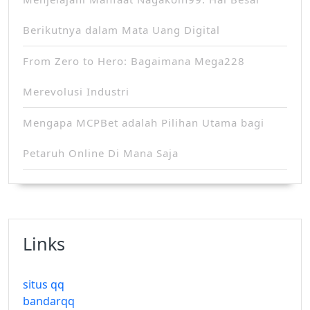
Berikutnya dalam Mata Uang Digital
From Zero to Hero: Bagaimana Mega228
Merevolusi Industri
Mengapa MCPBet adalah Pilihan Utama bagi
Petaruh Online Di Mana Saja
Links
situs qq
bandarqq