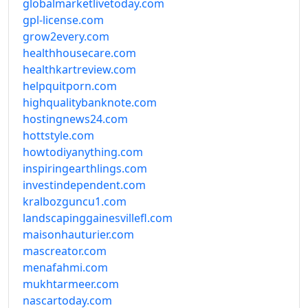
globalmarketlivetoday.com
gpl-license.com
grow2every.com
healthhousecare.com
healthkartreview.com
helpquitporn.com
highqualitybanknote.com
hostingnews24.com
hottstyle.com
howtodiyanything.com
inspiringearthlings.com
investindependent.com
kralbozguncu1.com
landscapinggainesvillefl.com
maisonhauturier.com
mascreator.com
menafahmi.com
mukhtarmeer.com
nascartoday.com