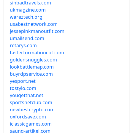
sinbadtravels.com
ukmagzine.com
wareztech.org
usabestnetwork.com
jessepinkmanoutfit.com
umailsend.com
retarys.com
fasterformationcpf.com
goldensnuggles.com
lookbattlemap.com
buyrdpservice.com
yesport.net
tostylo.com
yougetthat.net
sportsnetclub.com
newbestcrypto.com
oxfordsave.com
iclassicgames.com
saung-artikel.com