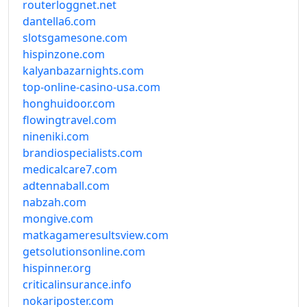
routerloggnet.net
dantella6.com
slotsgamesone.com
hispinzone.com
kalyanbazarnights.com
top-online-casino-usa.com
honghuidoor.com
flowingtravel.com
nineniki.com
brandiospecialists.com
medicalcare7.com
adtennaball.com
nabzah.com
mongive.com
matkagameresultsview.com
getsolutionsonline.com
hispinner.org
criticalinsurance.info
nokariposter.com