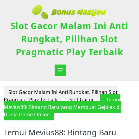
Skip
to
content
Slot Gacor Malam Ini Anti
Rungkat, Pilihan Slot
Pragmatic Play Terbaik
Open
Button
Slot Gacor Malam Ini Anti Rungkat, Pilihan Slot
Pragmatic Play Terbaik
Slot Gacor
Temui
Mevius88: Bintang Baru yang Membuat Gejolak di
Dunia Game Online
Temui Mevius88: Bintang Baru