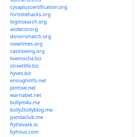
cysapluscertification.org
fortnitehacks.org
loginsearch.org
aodecor.org
donorsmatch.org
nowtimes.org
casinoeing.org
livemocha.biz
streetlife.biz
hyves.biz
enoughinfo.net
pinhive.net
warnabet.net
bollym4u.me
bolly2tollyblog.me
pandaclub.me
flyttevask.io
byhous.com