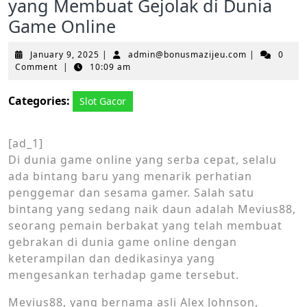
yang Membuat Gejolak di Dunia
Game Online
January
admin@bonus
January 9, 2025
|
admin@bonusmazijeu.com
|
0
9,
Comment
|
10:09 am
2025
Categories:
Slot Gacor
[ad_1]
Di dunia game online yang serba cepat, selalu
ada bintang baru yang menarik perhatian
penggemar dan sesama gamer. Salah satu
bintang yang sedang naik daun adalah Mevius88,
seorang pemain berbakat yang telah membuat
gebrakan di dunia game online dengan
keterampilan dan dedikasinya yang
mengesankan terhadap game tersebut.
Mevius88, yang bernama asli Alex Johnson,