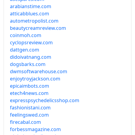
arabianstime.com
atticabblues.com
autometropolist.com
beautycreamreview.com
coinmoh.com
cyclopsreview.com
dattgen.com
didoivatnang.com
dogsbarks.com
dwmsoftwarehouse.com
enjoytroyjackson.com
epicaimbots.com
etech4news.com
expresspsychedelicsshop.com
fashionistani.com
feelingswed.com
firecabal.com
forbessmagazine.com