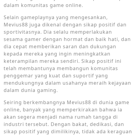
dalam komunitas game online.
Selain gameplaynya yang mengesankan,
Mevius88 juga dikenal dengan sikap positif dan
sportivitasnya. Dia selalu memperlakukan
sesama gamer dengan hormat dan baik hati, dan
dia cepat memberikan saran dan dukungan
kepada mereka yang ingin meningkatkan
keterampilan mereka sendiri. Sikap positif ini
telah membantunya membangun komunitas
penggemar yang kuat dan suportif yang
mendukungnya dalam usahanya meraih kejayaan
dalam dunia gaming.
Seiring berkembangnya Mevius88 di dunia game
online, banyak yang memperkirakan bahwa ia
akan segera menjadi nama rumah tangga di
industri tersebut. Dengan bakat, dedikasi, dan
sikap positif yang dimilikinya, tidak ada keraguan