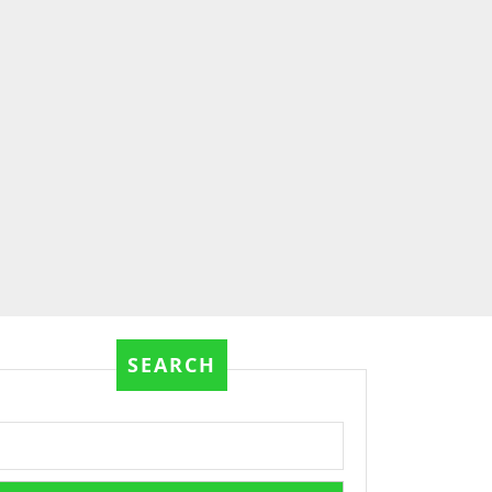
SEARCH