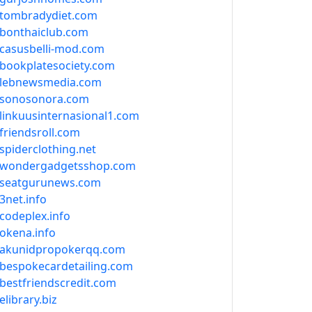
tombradydiet.com
bonthaiclub.com
casusbelli-mod.com
bookplatesociety.com
lebnewsmedia.com
sonosonora.com
linkuusinternasional1.com
friendsroll.com
spiderclothing.net
wondergadgetsshop.com
seatgurunews.com
3net.info
codeplex.info
okena.info
akunidpropokerqq.com
bespokecardetailing.com
bestfriendscredit.com
elibrary.biz