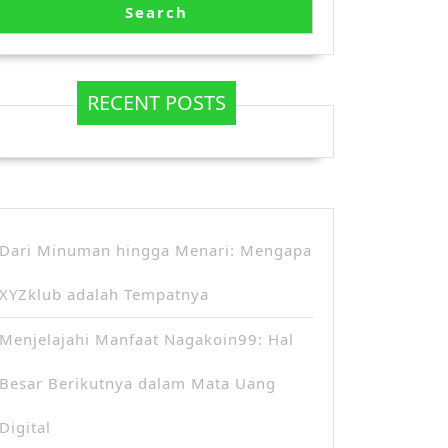
Search
RECENT POSTS
Dari Minuman hingga Menari: Mengapa
XYZklub adalah Tempatnya
Menjelajahi Manfaat Nagakoin99: Hal
Besar Berikutnya dalam Mata Uang
Digital