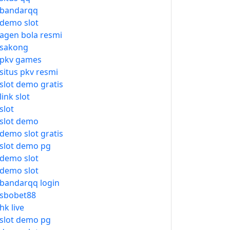
bandarqq
demo slot
agen bola resmi
sakong
pkv games
situs pkv resmi
slot demo gratis
link slot
slot
slot demo
demo slot gratis
slot demo pg
demo slot
demo slot
bandarqq login
sbobet88
hk live
slot demo pg