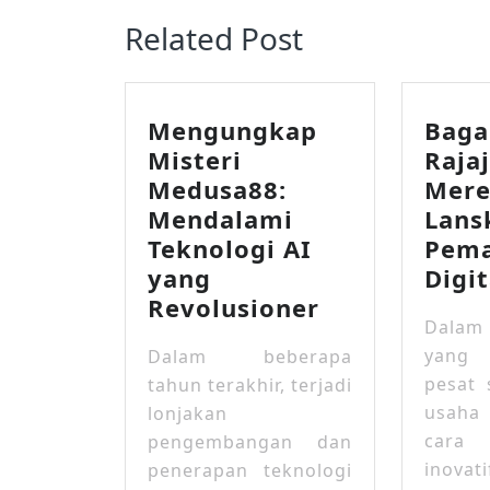
Related Post
Mengungkap
Baga
Misteri
Raja
Medusa88:
Mere
Mendalami
Lans
Teknologi AI
Pema
yang
Digit
Mengungkap
Revolusioner
Dalam 
Misteri
yang
Dalam beberapa
Medusa88:
pesat 
tahun terakhir, terjadi
Mendalami
usaha 
lonjakan
Teknologi
cara
pengembangan dan
AI
inov
penerapan teknologi
yang