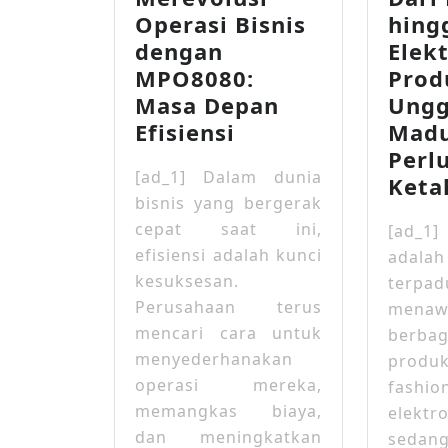
Operasi Bisnis
hing
dengan
Elek
MPO8080:
Prod
Masa Depan
Ungg
Merevolusi
Efisiensi
Madu
Operasi
Perl
[ad_1] Dalam dunia
Bisnis
Keta
bisnis yang bergerak
dengan
cepat saat ini,
MPO8080:
[ad_
efisiensi adalah kunci
Masa
adalah
kesuksesan.
Depan
ter
Perusahaan terus
Efisiensi
menaw
mencari cara untuk
berb
menyederhanakan
produ
operasi mereka,
fash
memangkas biaya,
elektr
dan meningkatkan
sedang