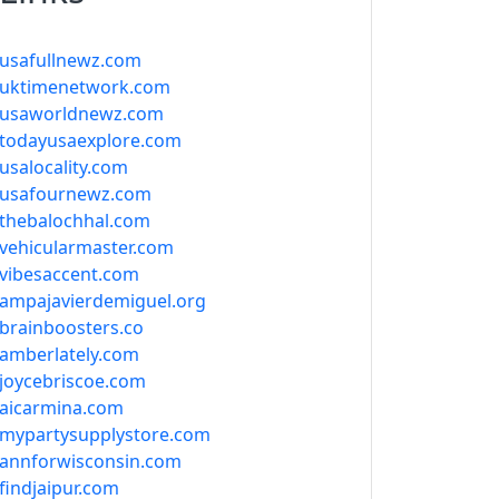
usafullnewz.com
uktimenetwork.com
usaworldnewz.com
todayusaexplore.com
usalocality.com
usafournewz.com
thebalochhal.com
vehicularmaster.com
vibesaccent.com
ampajavierdemiguel.org
brainboosters.co
amberlately.com
joycebriscoe.com
aicarmina.com
mypartysupplystore.com
annforwisconsin.com
findjaipur.com