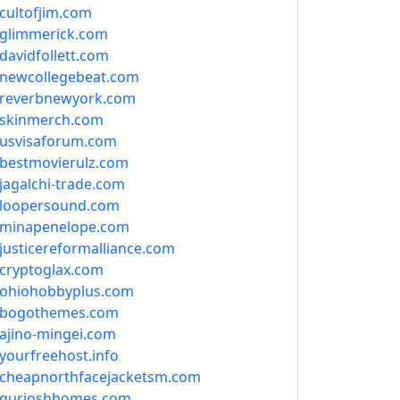
cultofjim.com
glimmerick.com
davidfollett.com
newcollegebeat.com
reverbnewyork.com
skinmerch.com
usvisaforum.com
bestmovierulz.com
jagalchi-trade.com
loopersound.com
minapenelope.com
justicereformalliance.com
cryptoglax.com
ohiohobbyplus.com
bogothemes.com
ajino-mingei.com
yourfreehost.info
cheapnorthfacejacketsm.com
gurjoshhomes.com