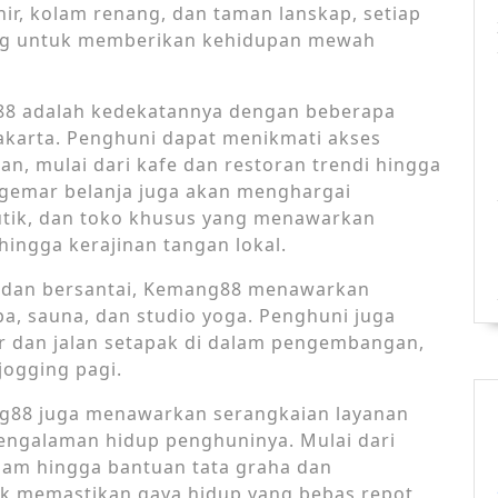
r, kolam renang, dan taman lanskap, setiap
ang untuk memberikan kehidupan mewah
g88 adalah kedekatannya dengan beberapa
i Jakarta. Penghuni dapat menikmati akses
n, mulai dari kafe dan restoran trendi hingga
gemar belanja juga akan menghargai
utik, dan toko khusus yang menawarkan
 hingga kerajinan tangan lokal.
t dan bersantai, Kemang88 menawarkan
spa, sauna, dan studio yoga. Penghuni juga
r dan jalan setapak di dalam pengembangan,
jogging pagi.
ng88 juga menawarkan serangkaian layanan
engalaman hidup penghuninya. Mulai dari
am hingga bantuan tata graha dan
tuk memastikan gaya hidup yang bebas repot