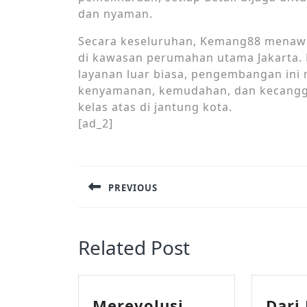
dan nyaman.
Secara keseluruhan, Kemang88 menawa
di kawasan perumahan utama Jakarta. D
layanan luar biasa, pengembangan in
kenyamanan, kemudahan, dan kecanggi
kelas atas di jantung kota.
[ad_2]
Post
navigation
PREVIOUS
Previous
post:
Related Post
Merevolusi
Dari