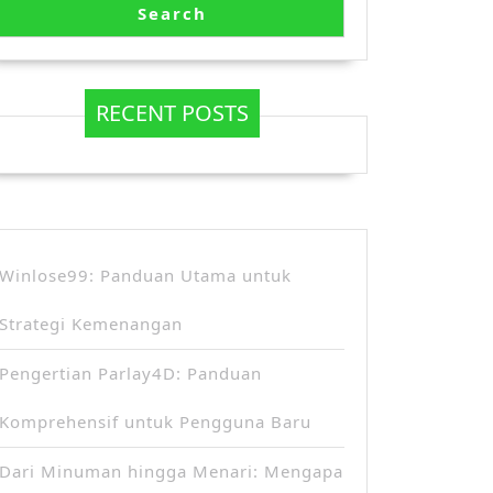
Search
RECENT POSTS
Winlose99: Panduan Utama untuk
Strategi Kemenangan
Pengertian Parlay4D: Panduan
Komprehensif untuk Pengguna Baru
Dari Minuman hingga Menari: Mengapa