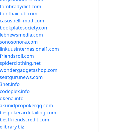
tombradydiet.com
bonthaiclub.com
casusbelli-mod.com
bookplatesociety.com
lebnewsmedia.com
sonosonora.com
linkuusinternasional1.com
friendsroll.com
spiderclothing.net
wondergadgetsshop.com
seatgurunews.com
3net.info
codeplex.info
okena.info
akunidpropokerqq.com
bespokecardetailing.com
bestfriendscredit.com
elibrary.biz