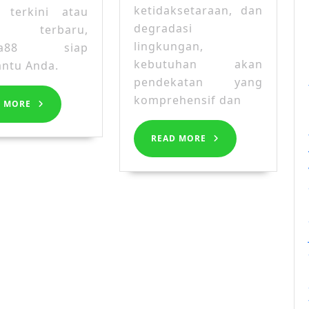
ketidaksetaraan, dan
 terkini atau
Ketahui
degradasi
et terbaru,
lingkungan,
ra88 siap
kebutuhan akan
ntu Anda.
pendekatan yang
komprehensif dan
READ
D MORE
MORE
READ
READ MORE
MORE