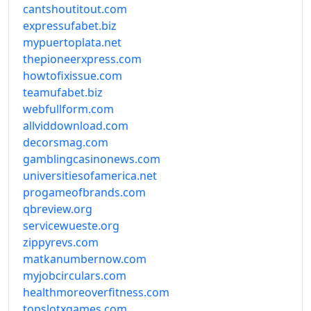
cantshoutitout.com
expressufabet.biz
mypuertoplata.net
thepioneerxpress.com
howtofixissue.com
teamufabet.biz
webfullform.com
allviddownload.com
decorsmag.com
gamblingcasinonews.com
universitiesofamerica.net
progameofbrands.com
qbreview.org
servicewueste.org
zippyrevs.com
matkanumbernow.com
myjobcirculars.com
healthmoreoverfitness.com
topslotxgames.com