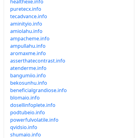
healthexe.info
puretecx.info
tecadvance.info
aminityio.info
amiolahu.info
ampacheme.info
ampullahu.info
aromaxme.info
asserthatecontrast.info
atenderme.info
bangumiio.info
bekosunhu.info
beneficialgrandiose.info
blomaio.info
dosellinfoplete.info
podtubeio.info
powerfulvolatile.info
qvidsio.info
shumaio.info