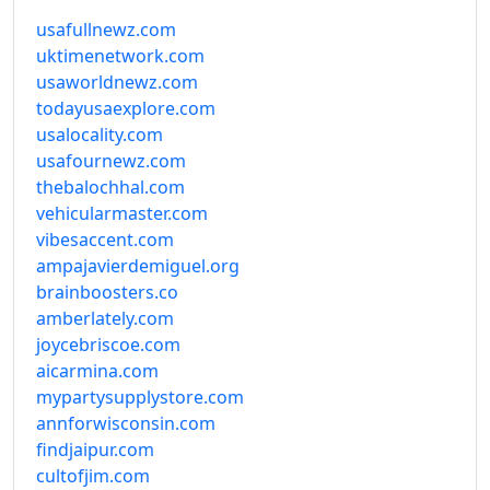
usafullnewz.com
uktimenetwork.com
usaworldnewz.com
todayusaexplore.com
usalocality.com
usafournewz.com
thebalochhal.com
vehicularmaster.com
vibesaccent.com
ampajavierdemiguel.org
brainboosters.co
amberlately.com
joycebriscoe.com
aicarmina.com
mypartysupplystore.com
annforwisconsin.com
findjaipur.com
cultofjim.com