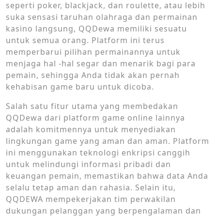
seperti poker, blackjack, dan roulette, atau lebih
suka sensasi taruhan olahraga dan permainan
kasino langsung, QQDewa memiliki sesuatu
untuk semua orang. Platform ini terus
memperbarui pilihan permainannya untuk
menjaga hal -hal segar dan menarik bagi para
pemain, sehingga Anda tidak akan pernah
kehabisan game baru untuk dicoba.
Salah satu fitur utama yang membedakan
QQDewa dari platform game online lainnya
adalah komitmennya untuk menyediakan
lingkungan game yang aman dan aman. Platform
ini menggunakan teknologi enkripsi canggih
untuk melindungi informasi pribadi dan
keuangan pemain, memastikan bahwa data Anda
selalu tetap aman dan rahasia. Selain itu,
QQDEWA mempekerjakan tim perwakilan
dukungan pelanggan yang berpengalaman dan