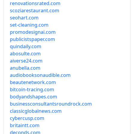
renovationsrated.com
scoziarestaurant.com
seohart.com
set-cleaning.com
promodesignai.com
publicistspaper.com
quindaily.com
abosulte.com
aiverse24.com
anubella.com
audiobooksonaudible.com
beautenetwork.com
bitcoin-tracing.com
bodyandshapes.com
businessconsultantsroundrock.com
classicglobalnews.com
cybercusp.com
britaintt.com
deconds.com