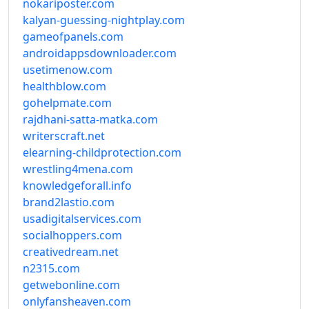
nokariposter.com
kalyan-guessing-nightplay.com
gameofpanels.com
androidappsdownloader.com
usetimenow.com
healthblow.com
gohelpmate.com
rajdhani-satta-matka.com
writerscraft.net
elearning-childprotection.com
wrestling4mena.com
knowledgeforall.info
brand2lastio.com
usadigitalservices.com
socialhoppers.com
creativedream.net
n2315.com
getwebonline.com
onlyfansheaven.com