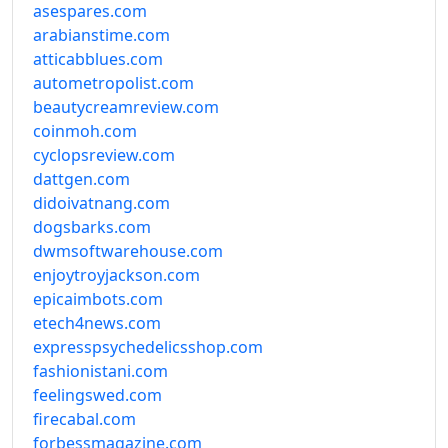
asespares.com
arabianstime.com
atticabblues.com
autometropolist.com
beautycreamreview.com
coinmoh.com
cyclopsreview.com
dattgen.com
didoivatnang.com
dogsbarks.com
dwmsoftwarehouse.com
enjoytroyjackson.com
epicaimbots.com
etech4news.com
expresspsychedelicsshop.com
fashionistani.com
feelingswed.com
firecabal.com
forbessmagazine.com