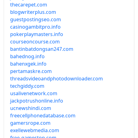
thecarepet.com
blogwriterplus.com
guestpostingseo.com
casinogambitpro.info
pokerplaymasters.info
courseoncourse.com
bantinbatdongsan247.com
bahednog.info
bahenxgek.info
pertamaskre.com
threadsvideoandphotodownloader.com
techgiddy.com
usalivenetwork.com
jackpotrushonline.info
ucnewshindi.com
freecellphonedatabase.com
gamersrope.com
exellewebmedia.com
free-gamestop.com