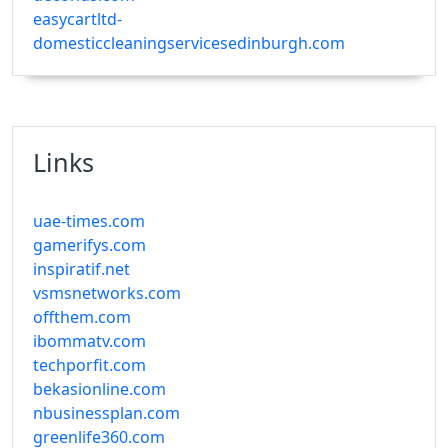
easycartltd-
domesticcleaningservicesedinburgh.com
Links
uae-times.com
gamerifys.com
inspiratif.net
vsmsnetworks.com
offthem.com
ibommatv.com
techporfit.com
bekasionline.com
nbusinessplan.com
greenlife360.com