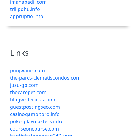
imanabadii.com
trilipohu.info
appruptio.info
Links
punjwanis.com
the-parcs-clematiscondos.com
jusu-gb.com
thecarepet.com
blogwriterplus.com
guestpostingseo.com
casinogambitpro.info
pokerplaymasters.info
courseoncourse.com