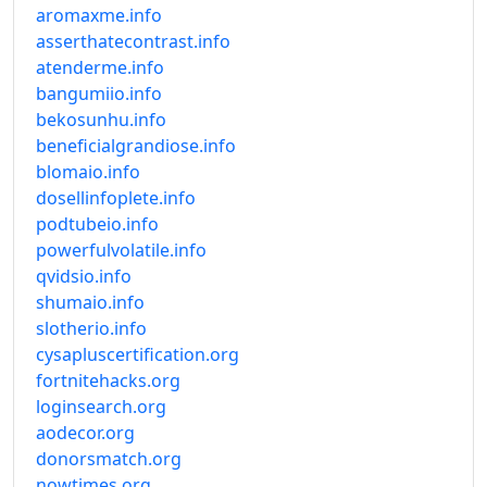
aromaxme.info
asserthatecontrast.info
atenderme.info
bangumiio.info
bekosunhu.info
beneficialgrandiose.info
blomaio.info
dosellinfoplete.info
podtubeio.info
powerfulvolatile.info
qvidsio.info
shumaio.info
slotherio.info
cysapluscertification.org
fortnitehacks.org
loginsearch.org
aodecor.org
donorsmatch.org
nowtimes.org