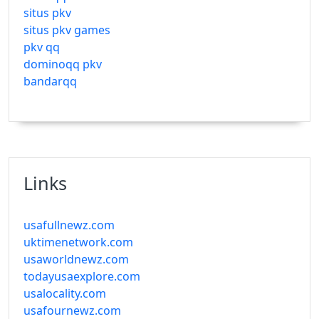
situs pkv
situs pkv games
pkv qq
dominoqq pkv
bandarqq
Links
usafullnewz.com
uktimenetwork.com
usaworldnewz.com
todayusaexplore.com
usalocality.com
usafournewz.com