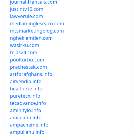
journal-francais.com
justintv10.com
lawyerule.com
mediamingleseaco.com
mtsmarketingblog.com
nghekiemtien.com
wasirku.com
tejas24.com
poolturbo.com
prachestait.com
artforafghans.info
airvendio.info
healthexe.info
puretecx.info
tecadvance.info
aminityio.info
amiolahu.info
ampacheme.info
ampullahu.info