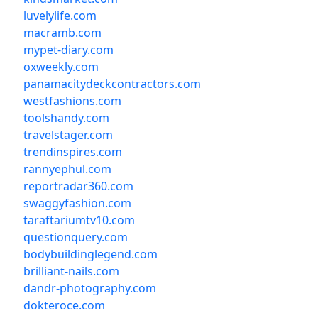
luvelylife.com
macramb.com
mypet-diary.com
oxweekly.com
panamacitydeckcontractors.com
westfashions.com
toolshandy.com
travelstager.com
trendinspires.com
rannyephul.com
reportradar360.com
swaggyfashion.com
taraftariumtv10.com
questionquery.com
bodybuildinglegend.com
brilliant-nails.com
dandr-photography.com
dokteroce.com