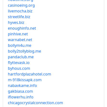
casinoeing.org
livemocha.biz
streetlife.biz
hyves.biz
enoughinfo.net
pinhive.net
warnabet.net
bollym4u.me
bolly2tollyblog.me
pandaclub.me
flyttevask.io
byhous.com
hartfordplazahotel.com
m-918kissapk.com
nabavkame.info
gakbiasa.com
iflowerhu.info
chicagocrystalconnection.com