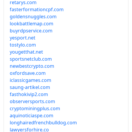
retarys.com
fasterformationcpf.com
goldensnuggles.com
lookbattlemap.com
buyrdpservice.com
yesport.net
tostylo.com
yougetthat.net
sportsnetclub.com
newbestcrypto.com
oxfordsave.com
iclassicgames.com
saung-artikel.com
fasthokivip2.com
observersports.com
cryptominingplus.com
aquinoticiaspe.com
longhairedfrenchbulldog.com
lawyersforhire.co