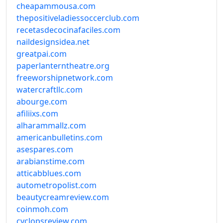
cheapammousa.com
thepositiveladiessoccerclub.com
recetasdecocinafaciles.com
naildesignsidea.net
greatpai.com
paperlanterntheatre.org
freeworshipnetwork.com
watercraftllc.com
abourge.com
afiliixs.com
alharammallz.com
americanbulletins.com
asespares.com
arabianstime.com
atticabblues.com
autometropolist.com
beautycreamreview.com
coinmoh.com
cyclopsreview.com