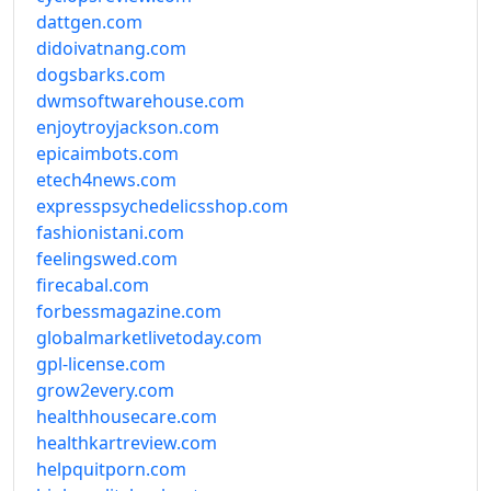
dattgen.com
didoivatnang.com
dogsbarks.com
dwmsoftwarehouse.com
enjoytroyjackson.com
epicaimbots.com
etech4news.com
expresspsychedelicsshop.com
fashionistani.com
feelingswed.com
firecabal.com
forbessmagazine.com
globalmarketlivetoday.com
gpl-license.com
grow2every.com
healthhousecare.com
healthkartreview.com
helpquitporn.com