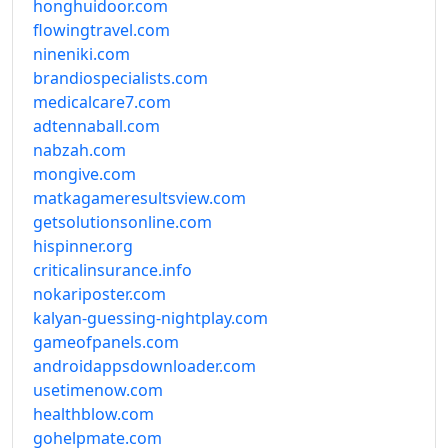
honghuidoor.com
flowingtravel.com
nineniki.com
brandiospecialists.com
medicalcare7.com
adtennaball.com
nabzah.com
mongive.com
matkagameresultsview.com
getsolutionsonline.com
hispinner.org
criticalinsurance.info
nokariposter.com
kalyan-guessing-nightplay.com
gameofpanels.com
androidappsdownloader.com
usetimenow.com
healthblow.com
gohelpmate.com