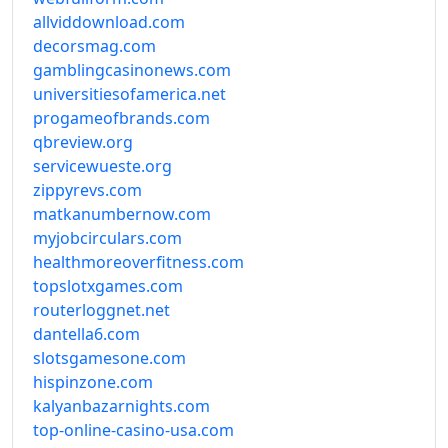
allviddownload.com
decorsmag.com
gamblingcasinonews.com
universitiesofamerica.net
progameofbrands.com
qbreview.org
servicewueste.org
zippyrevs.com
matkanumbernow.com
myjobcirculars.com
healthmoreoverfitness.com
topslotxgames.com
routerloggnet.net
dantella6.com
slotsgamesone.com
hispinzone.com
kalyanbazarnights.com
top-online-casino-usa.com