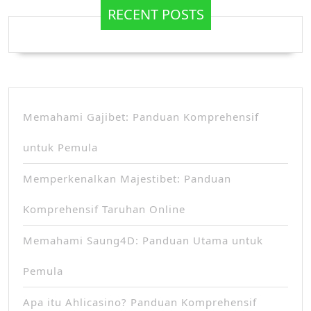
RECENT POSTS
Memahami Gajibet: Panduan Komprehensif
untuk Pemula
Memperkenalkan Majestibet: Panduan
Komprehensif Taruhan Online
Memahami Saung4D: Panduan Utama untuk
Pemula
Apa itu Ahlicasino? Panduan Komprehensif