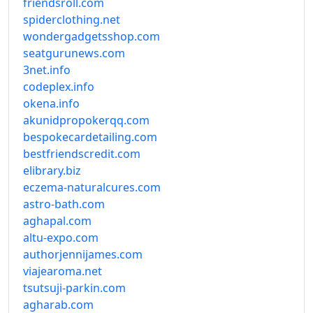
friendsroll.com
spiderclothing.net
wondergadgetsshop.com
seatgurunews.com
3net.info
codeplex.info
okena.info
akunidpropokerqq.com
bespokecardetailing.com
bestfriendscredit.com
elibrary.biz
eczema-naturalcures.com
astro-bath.com
aghapal.com
altu-expo.com
authorjennijames.com
viajearoma.net
tsutsuji-parkin.com
agharab.com