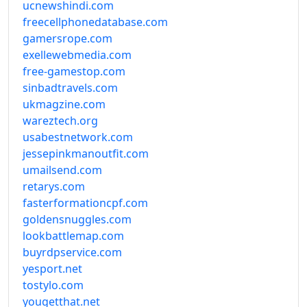
ucnewshindi.com
freecellphonedatabase.com
gamersrope.com
exellewebmedia.com
free-gamestop.com
sinbadtravels.com
ukmagzine.com
wareztech.org
usabestnetwork.com
jessepinkmanoutfit.com
umailsend.com
retarys.com
fasterformationcpf.com
goldensnuggles.com
lookbattlemap.com
buyrdpservice.com
yesport.net
tostylo.com
yougetthat.net