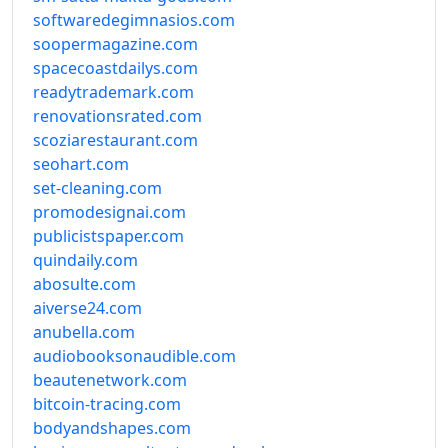
softwaredegimnasios.com
soopermagazine.com
spacecoastdailys.com
readytrademark.com
renovationsrated.com
scoziarestaurant.com
seohart.com
set-cleaning.com
promodesignai.com
publicistspaper.com
quindaily.com
abosulte.com
aiverse24.com
anubella.com
audiobooksonaudible.com
beautenetwork.com
bitcoin-tracing.com
bodyandshapes.com