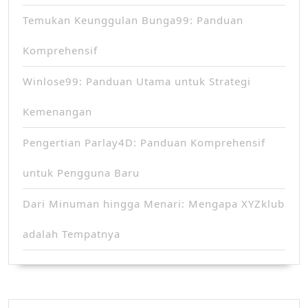
Temukan Keunggulan Bunga99: Panduan
Komprehensif
Winlose99: Panduan Utama untuk Strategi
Kemenangan
Pengertian Parlay4D: Panduan Komprehensif
untuk Pengguna Baru
Dari Minuman hingga Menari: Mengapa XYZklub
adalah Tempatnya