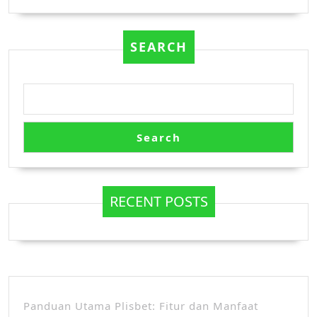
SEARCH
Search
RECENT POSTS
Panduan Utama Plisbet: Fitur dan Manfaat