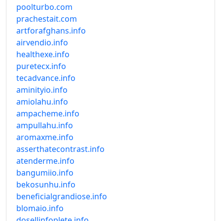
poolturbo.com
prachestait.com
artforafghans.info
airvendio.info
healthexe.info
puretecx.info
tecadvance.info
aminityio.info
amiolahu.info
ampacheme.info
ampullahu.info
aromaxme.info
asserthatecontrast.info
atenderme.info
bangumiio.info
bekosunhu.info
beneficialgrandiose.info
blomaio.info
dosellinfoplete.info