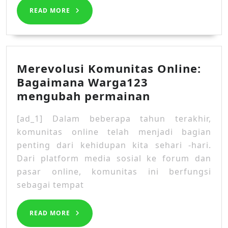
READ
READ MORE
MORE
Merevolusi Komunitas Online:
Bagaimana Warga123
Merevolusi
mengubah permainan
Komunitas
[ad_1] Dalam beberapa tahun terakhir,
Online:
komunitas online telah menjadi bagian
Bagaimana
penting dari kehidupan kita sehari -hari.
Warga123
Dari platform media sosial ke forum dan
mengubah
pasar online, komunitas ini berfungsi
permainan
sebagai tempat
READ
READ MORE
MORE