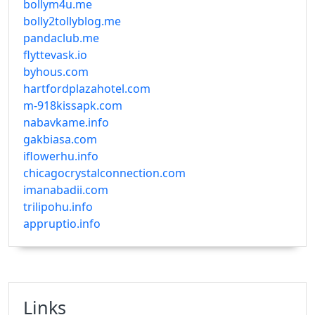
bollym4u.me
bolly2tollyblog.me
pandaclub.me
flyttevask.io
byhous.com
hartfordplazahotel.com
m-918kissapk.com
nabavkame.info
gakbiasa.com
iflowerhu.info
chicagocrystalconnection.com
imanabadii.com
trilipohu.info
appruptio.info
Links