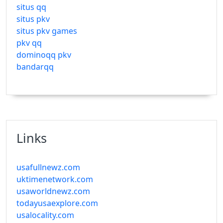
situs qq
situs pkv
situs pkv games
pkv qq
dominoqq pkv
bandarqq
Links
usafullnewz.com
uktimenetwork.com
usaworldnewz.com
todayusaexplore.com
usalocality.com