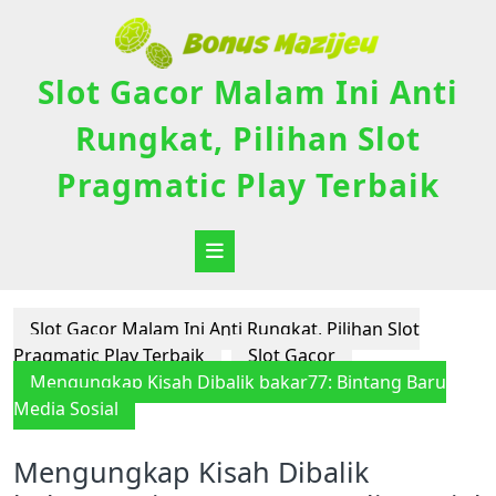
Skip
to
content
Slot Gacor Malam Ini Anti
Rungkat, Pilihan Slot
Pragmatic Play Terbaik
Open
Button
Slot Gacor Malam Ini Anti Rungkat, Pilihan Slot
Pragmatic Play Terbaik
Slot Gacor
Mengungkap Kisah Dibalik bakar77: Bintang Baru
Media Sosial
Mengungkap Kisah Dibalik