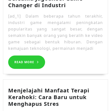
Rasakan
Changer di Industri
Sensasi
[ad_1] Dalam beberapa tahun terakhir,
Bermain
industri game mengalami peningkatan
Game
popularitas yang sangat besar, dengan
bersama
semakin banyak orang yang beralih ke video
Jagoan88:
game sebagai bentuk hiburan. Dengan
Game-
kemajuan teknologi, permainan menjadi
Changer
di
Industri
READ
READ MORE
MORE
Menjelajahi Manfaat Terapi
Kerahoki: Cara Baru untuk
Menjelajahi
Menghapus Stres
Manfaat