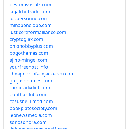
bestmovierulz.com
jagalchi-trade.com
loopersound.com
minapenelope.com
justicereformalliance.com
cryptoglax.com
ohiohobbyplus.com
bogothemes.com
ajino-mingei.com
yourfreehost.info
cheapnorthfacejacketsm.com
gurjoshhomes.com
tombradydiet.com
bonthaiclub.com
casusbelli-mod.com
bookplatesociety.com
lebnewsmedia.com
sonosonora.com