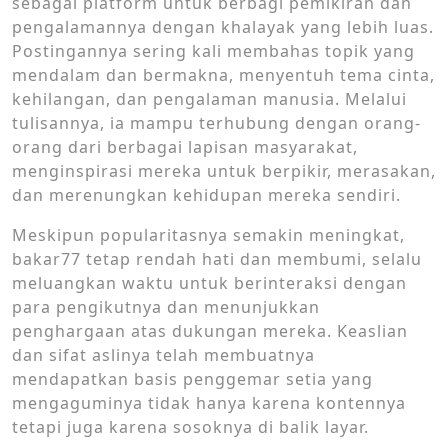
sebagai platform untuk berbagi pemikiran dan
pengalamannya dengan khalayak yang lebih luas.
Postingannya sering kali membahas topik yang
mendalam dan bermakna, menyentuh tema cinta,
kehilangan, dan pengalaman manusia. Melalui
tulisannya, ia mampu terhubung dengan orang-
orang dari berbagai lapisan masyarakat,
menginspirasi mereka untuk berpikir, merasakan,
dan merenungkan kehidupan mereka sendiri.
Meskipun popularitasnya semakin meningkat,
bakar77 tetap rendah hati dan membumi, selalu
meluangkan waktu untuk berinteraksi dengan
para pengikutnya dan menunjukkan
penghargaan atas dukungan mereka. Keaslian
dan sifat aslinya telah membuatnya
mendapatkan basis penggemar setia yang
mengaguminya tidak hanya karena kontennya
tetapi juga karena sosoknya di balik layar.