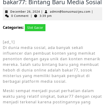
bakar77: Bintang Baru Media Sosial
December
admin@bo
December 26, 2024
|
admin@bonusmazijeu.com
|
26,
0 Comment
|
3:39 pm
2024
Categories:
Slot Gacor
[ad_1]
Di dunia media sosial, ada banyak sekali
influencer dan pembuat konten yang memikat
penonton dengan gaya unik dan konten menarik
mereka. Salah satu bintang baru yang membuat
heboh di dunia online adalah bakar77, sosok
misterius yang memiliki banyak pengikut di
berbagai platform media sosial.
Meski sempat menjadi pusat perhatian dalam
waktu yang relatif singkat, bakar77 dengan cepat
menjadi terkenal karena postingannya yang