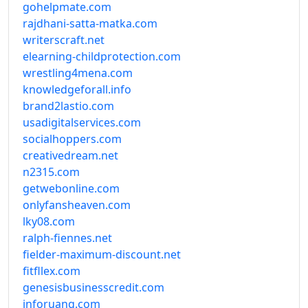
gohelpmate.com
rajdhani-satta-matka.com
writerscraft.net
elearning-childprotection.com
wrestling4mena.com
knowledgeforall.info
brand2lastio.com
usadigitalservices.com
socialhoppers.com
creativedream.net
n2315.com
getwebonline.com
onlyfansheaven.com
lky08.com
ralph-fiennes.net
fielder-maximum-discount.net
fitfllex.com
genesisbusinesscredit.com
inforuang.com