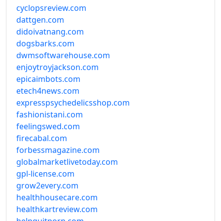
cyclopsreview.com
dattgen.com
didoivatnang.com
dogsbarks.com
dwmsoftwarehouse.com
enjoytroyjackson.com
epicaimbots.com
etech4news.com
expresspsychedelicsshop.com
fashionistani.com
feelingswed.com
firecabal.com
forbessmagazine.com
globalmarketlivetoday.com
gpl-license.com
grow2every.com
healthhousecare.com
healthkartreview.com