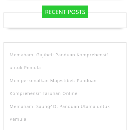
RECENT POSTS
Memahami Gajibet: Panduan Komprehensif
untuk Pemula
Memperkenalkan Majestibet: Panduan
Komprehensif Taruhan Online
Memahami Saung4D: Panduan Utama untuk
Pemula