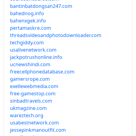
bantinbatdongsan247.com
bahednog.info
bahenxgek.info
pertamaskre.com
threadsvideoandphotodownloader.com
techgiddy.com
usalivenetwork.com
jackpotrushonline.info
ucnewshindi.com
freecellphonedatabase.com
gamersrope.com
exellewebmedia.com
free-gamestop.com
sinbadtravels.com
ukmagzine.com
wareztech.org
usabestnetwork.com
jessepinkmanoutfit.com