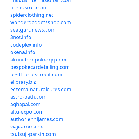
linkuusinternasional1.com
friendsroll.com
spiderclothing.net
wondergadgetsshop.com
seatgurunews.com
3net.info
codeplex.info
okena.info
akunidpropokerqq.com
bespokecardetailing.com
bestfriendscredit.com
elibrary.biz
eczema-naturalcures.com
astro-bath.com
aghapal.com
altu-expo.com
authorjennijames.com
viajearoma.net
tsutsuji-parkin.com