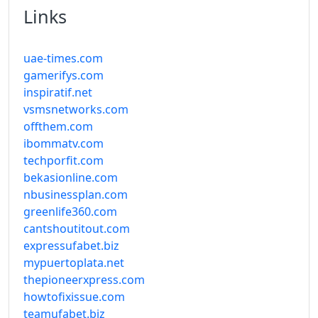
Links
uae-times.com
gamerifys.com
inspiratif.net
vsmsnetworks.com
offthem.com
ibommatv.com
techporfit.com
bekasionline.com
nbusinessplan.com
greenlife360.com
cantshoutitout.com
expressufabet.biz
mypuertoplata.net
thepioneerxpress.com
howtofixissue.com
teamufabet.biz