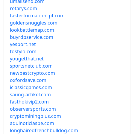
umailsend.com
retarys.com
fasterformationcpf.com
goldensnuggles.com
lookbattlemap.com
buyrdpservice.com
yesport.net
tostylo.com
yougetthat.net
sportsnetclub.com
newbestcrypto.com
oxfordsave.com
iclassicgames.com
saung-artikel.com
fasthokivip2.com
observersports.com
cryptominingplus.com
aquinoticiaspe.com
longhairedfrenchbulldog.com