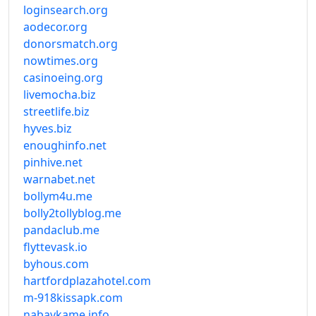
loginsearch.org
aodecor.org
donorsmatch.org
nowtimes.org
casinoeing.org
livemocha.biz
streetlife.biz
hyves.biz
enoughinfo.net
pinhive.net
warnabet.net
bollym4u.me
bolly2tollyblog.me
pandaclub.me
flyttevask.io
byhous.com
hartfordplazahotel.com
m-918kissapk.com
nabavkame.info