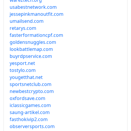
wareztech.org
usabestnetwork.com
jessepinkmanoutfit.com
umailsend.com
retarys.com
fasterformationcpf.com
goldensnuggles.com
lookbattlemap.com
buyrdpservice.com
yesport.net
tostylo.com
yougetthat.net
sportsnetclub.com
newbestcrypto.com
oxfordsave.com
iclassicgames.com
saung-artikel.com
fasthokivip2.com
observersports.com