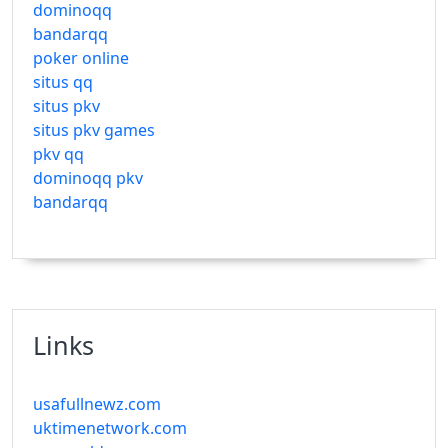
dominoqq
bandarqq
poker online
situs qq
situs pkv
situs pkv games
pkv qq
dominoqq pkv
bandarqq
Links
usafullnewz.com
uktimenetwork.com