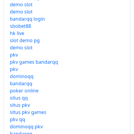
demo slot
demo slot
bandarqq login
sbobet88
hk live
slot demo pg
demo slot
pkv
pkv games bandarqq
pkv
dominoqq
bandarqq
poker online
situs qq
situs pkv
situs pkv games
pkv qq
dominoqq pkv
bandarqq