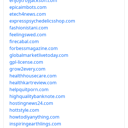
enjoytroyjackson.com
epicaimbots.com
etech4news.com
expresspsychedelicsshop.com
fashionistani.com
feelingswed.com
firecabal.com
forbessmagazine.com
globalmarketlivetoday.com
gpl-license.com
grow2every.com
healthhousecare.com
healthkartreview.com
helpquitporn.com
highqualitybanknote.com
hostingnews24.com
hottstyle.com
howtodiyanything.com
inspiringearthlings.com