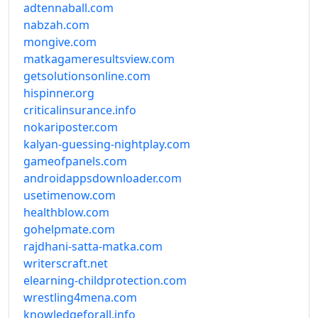
adtennaball.com
nabzah.com
mongive.com
matkagameresultsview.com
getsolutionsonline.com
hispinner.org
criticalinsurance.info
nokariposter.com
kalyan-guessing-nightplay.com
gameofpanels.com
androidappsdownloader.com
usetimenow.com
healthblow.com
gohelpmate.com
rajdhani-satta-matka.com
writerscraft.net
elearning-childprotection.com
wrestling4mena.com
knowledgeforall.info