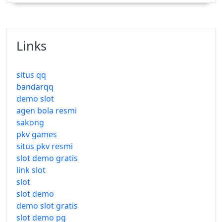
Links
situs qq
bandarqq
demo slot
agen bola resmi
sakong
pkv games
situs pkv resmi
slot demo gratis
link slot
slot
slot demo
demo slot gratis
slot demo pg