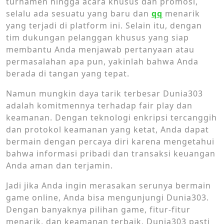
turnamen hingga acara khusus dan promosi,
selalu ada sesuatu yang baru dan
qq
menarik
yang terjadi di platform ini. Selain itu, dengan
tim dukungan pelanggan khusus yang siap
membantu Anda menjawab pertanyaan atau
permasalahan apa pun, yakinlah bahwa Anda
berada di tangan yang tepat.
Namun mungkin daya tarik terbesar Dunia303
adalah komitmennya terhadap fair play dan
keamanan. Dengan teknologi enkripsi tercanggih
dan protokol keamanan yang ketat, Anda dapat
bermain dengan percaya diri karena mengetahui
bahwa informasi pribadi dan transaksi keuangan
Anda aman dan terjamin.
Jadi jika Anda ingin merasakan serunya bermain
game online, Anda bisa mengunjungi Dunia303.
Dengan banyaknya pilihan game, fitur-fitur
menarik, dan keamanan terbaik, Dunia303 pasti