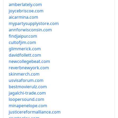
amberlately.com
joycebriscoe.com
aicarmina.com
mypartysupplystore.com
annforwisconsin.com
findjaipur.com
cultofjim.com
glimmerick.com
davidfollett.com
newcollegebeat.com
reverbnewyork.com
skinmerch.com
usvisaforum.com
bestmovierulz.com
jagalchi-trade.com
loopersound.com
minapenelope.com
justicereformalliance.com