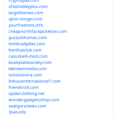
cryptoglax.com
ohiohobbyplus.com
bogothemes.com
ajino-mingei.com
yourfreehost.info
cheapnorthfacejacketsm.com
gurjoshhomes.com
tombradydiet.com
bonthaiclub.com
casusbelli-mod.com
bookplatesociety.com
lebnewsmedia.com
sonosonora.com
linkuusinternasional1.com
friendsroll.com
spiderclothing.net
wondergadgetsshop.com
seatgurunews.com
3net.info