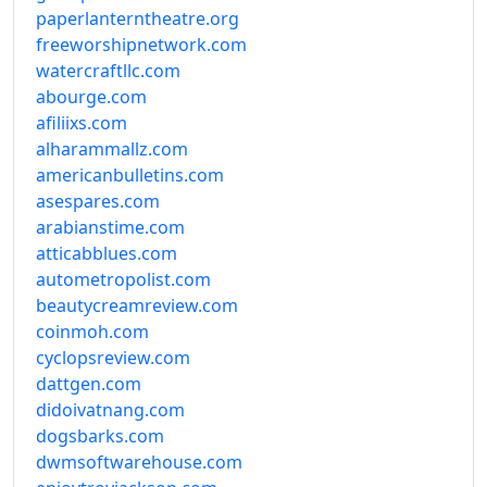
paperlanterntheatre.org
freeworshipnetwork.com
watercraftllc.com
abourge.com
afiliixs.com
alharammallz.com
americanbulletins.com
asespares.com
arabianstime.com
atticabblues.com
autometropolist.com
beautycreamreview.com
coinmoh.com
cyclopsreview.com
dattgen.com
didoivatnang.com
dogsbarks.com
dwmsoftwarehouse.com