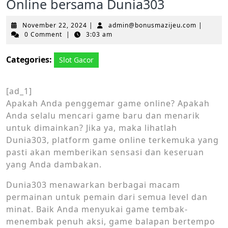
Online bersama Dunia303
November
admin@bo
November 22, 2024
|
admin@bonusmazijeu.com
|
22,
0 Comment
|
3:03 am
2024
Categories:
Slot Gacor
[ad_1]
Apakah Anda penggemar game online? Apakah
Anda selalu mencari game baru dan menarik
untuk dimainkan? Jika ya, maka lihatlah
Dunia303, platform game online terkemuka yang
pasti akan memberikan sensasi dan keseruan
yang Anda dambakan.
Dunia303 menawarkan berbagai macam
permainan untuk pemain dari semua level dan
minat. Baik Anda menyukai game tembak-
menembak penuh aksi, game balapan bertempo