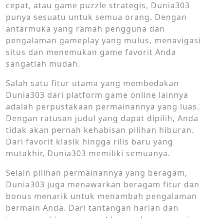
cepat, atau game puzzle strategis, Dunia303
punya sesuatu untuk semua orang. Dengan
antarmuka yang ramah pengguna dan
pengalaman gameplay yang mulus, menavigasi
situs dan menemukan game favorit Anda
sangatlah mudah.
Salah satu fitur utama yang membedakan
Dunia303 dari platform game online lainnya
adalah perpustakaan permainannya yang luas.
Dengan ratusan judul yang dapat dipilih, Anda
tidak akan pernah kehabisan pilihan hiburan.
Dari favorit klasik hingga rilis baru yang
mutakhir, Dunia303 memiliki semuanya.
Selain pilihan permainannya yang beragam,
Dunia303 juga menawarkan beragam fitur dan
bonus menarik untuk menambah pengalaman
bermain Anda. Dari tantangan harian dan