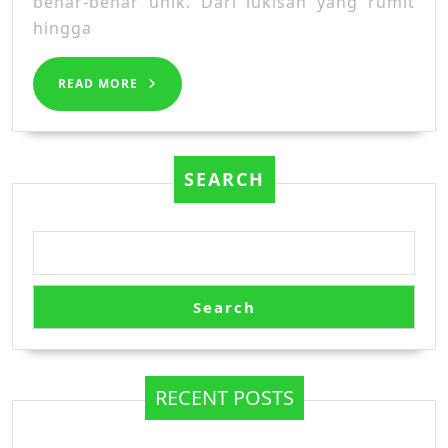
benar-benar unik. Dari lukisan yang rumit
dalam
hingga
kreasi
unik
mereka
READ
READ MORE
MORE
SEARCH
Search
RECENT POSTS