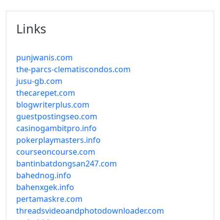
Links
punjwanis.com
the-parcs-clematiscondos.com
jusu-gb.com
thecarepet.com
blogwriterplus.com
guestpostingseo.com
casinogambitpro.info
pokerplaymasters.info
courseoncourse.com
bantinbatdongsan247.com
bahednog.info
bahenxgek.info
pertamaskre.com
threadsvideoandphotodownloader.com