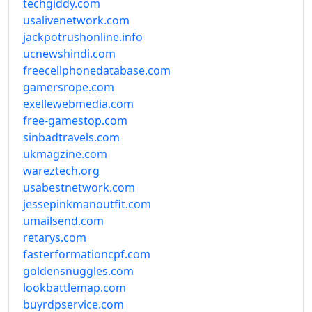
techgiddy.com
usalivenetwork.com
jackpotrushonline.info
ucnewshindi.com
freecellphonedatabase.com
gamersrope.com
exellewebmedia.com
free-gamestop.com
sinbadtravels.com
ukmagzine.com
wareztech.org
usabestnetwork.com
jessepinkmanoutfit.com
umailsend.com
retarys.com
fasterformationcpf.com
goldensnuggles.com
lookbattlemap.com
buyrdpservice.com