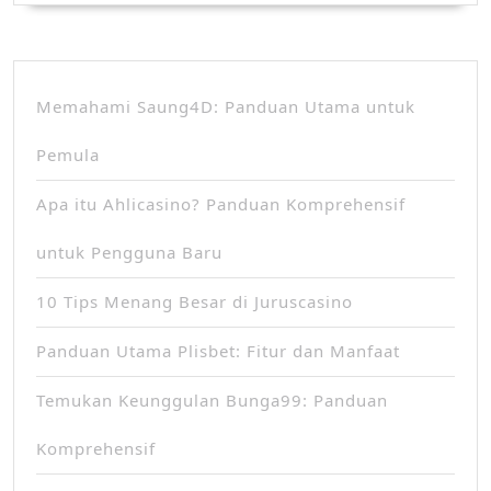
Memahami Saung4D: Panduan Utama untuk
Pemula
Apa itu Ahlicasino? Panduan Komprehensif
untuk Pengguna Baru
10 Tips Menang Besar di Juruscasino
Panduan Utama Plisbet: Fitur dan Manfaat
Temukan Keunggulan Bunga99: Panduan
Komprehensif