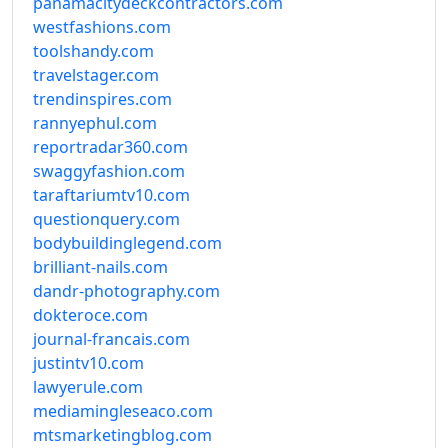
panamacitydeckcontractors.com
westfashions.com
toolshandy.com
travelstager.com
trendinspires.com
rannyephul.com
reportradar360.com
swaggyfashion.com
taraftariumtv10.com
questionquery.com
bodybuildinglegend.com
brilliant-nails.com
dandr-photography.com
dokteroce.com
journal-francais.com
justintv10.com
lawyerule.com
mediamingleseaco.com
mtsmarketingblog.com