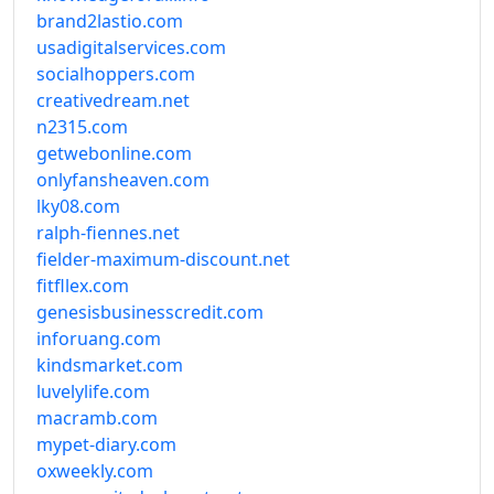
brand2lastio.com
usadigitalservices.com
socialhoppers.com
creativedream.net
n2315.com
getwebonline.com
onlyfansheaven.com
lky08.com
ralph-fiennes.net
fielder-maximum-discount.net
fitfllex.com
genesisbusinesscredit.com
inforuang.com
kindsmarket.com
luvelylife.com
macramb.com
mypet-diary.com
oxweekly.com