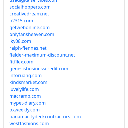
usadigitalservices.com
socialhoppers.com
creativedream.net
n2315.com
getwebonline.com
onlyfansheaven.com
lky08.com
ralph-fiennes.net
fielder-maximum-discount.net
fitfllex.com
genesisbusinesscredit.com
inforuang.com
kindsmarket.com
luvelylife.com
macramb.com
mypet-diary.com
oxweekly.com
panamacitydeckcontractors.com
westfashions.com