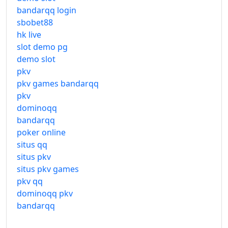
bandarqq login
sbobet88
hk live
slot demo pg
demo slot
pkv
pkv games bandarqq
pkv
dominoqq
bandarqq
poker online
situs qq
situs pkv
situs pkv games
pkv qq
dominoqq pkv
bandarqq