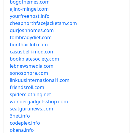
bogothemes.com
ajino-mingei.com
yourfreehost.info
cheapnorthfacejacketsm.com
gurjoshhomes.com
tombradydiet.com
bonthaiclub.com
casusbelli-mod.com
bookplatesociety.com
lebnewsmedia.com
sonosonora.com
linkuusinternasional1.com
friendsroll.com
spiderclothing.net
wondergadgetsshop.com
seatgurunews.com
3net.info
codeplex.info
okena.info