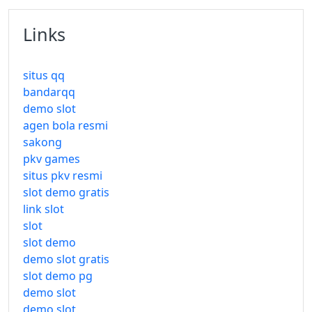
Links
situs qq
bandarqq
demo slot
agen bola resmi
sakong
pkv games
situs pkv resmi
slot demo gratis
link slot
slot
slot demo
demo slot gratis
slot demo pg
demo slot
demo slot