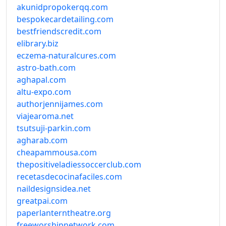
akunidpropokerqq.com
bespokecardetailing.com
bestfriendscredit.com
elibrary.biz
eczema-naturalcures.com
astro-bath.com
aghapal.com
altu-expo.com
authorjennijames.com
viajearoma.net
tsutsuji-parkin.com
agharab.com
cheapammousa.com
thepositiveladiessoccerclub.com
recetasdecocinafaciles.com
naildesignsidea.net
greatpai.com
paperlanterntheatre.org
freeworshipnetwork.com