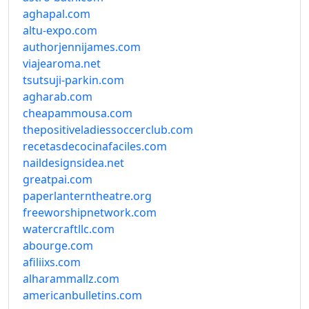
aghapal.com
altu-expo.com
authorjennijames.com
viajearoma.net
tsutsuji-parkin.com
agharab.com
cheapammousa.com
thepositiveladiessoccerclub.com
recetasdecocinafaciles.com
naildesignsidea.net
greatpai.com
paperlanterntheatre.org
freeworshipnetwork.com
watercraftllc.com
abourge.com
afiliixs.com
alharammallz.com
americanbulletins.com