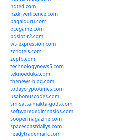
nqted.com
nzdriverlicence.com
pagalguru.com
pcegame.com
pgslot-r2.com
ws-expression.com
zchotels.com
zepfo.com
technologynews5.com
teknoeduka.com
thenews-blog.com
todaycryptotimes.com
usabonuscodes.com
sm-satta-makta-gods.com
softwaredegimnasios.com
soopermagazine.com
spacecoastdailys.com
readytrademark.com