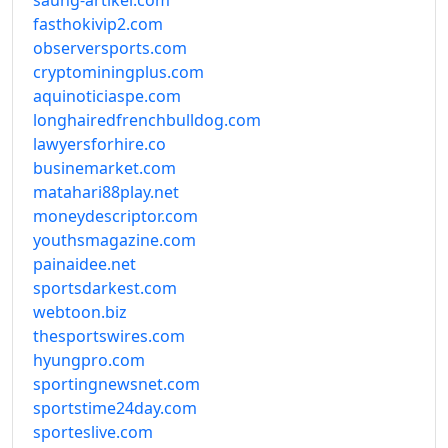
saung-artikel.com
fasthokivip2.com
observersports.com
cryptominingplus.com
aquinoticiaspe.com
longhairedfrenchbulldog.com
lawyersforhire.co
businemarket.com
matahari88play.net
moneydescriptor.com
youthsmagazine.com
painaidee.net
sportsdarkest.com
webtoon.biz
thesportswires.com
hyungpro.com
sportingnewsnet.com
sportstime24day.com
sporteslive.com