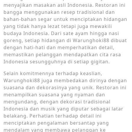
menyajikan masakan asli Indonesia. Restoran ini
bangga menggunakan resep tradisional dan
bahan-bahan segar untuk menciptakan hidangan
yang tidak hanya lezat tetapi juga mewakili
budaya Indonesia. Dari sate ayam hingga nasi
goreng, setiap hidangan di Warunghoki88 dibuat
dengan hati-hati dan memperhatikan detail,
memastikan pelanggan mendapatkan cita rasa
Indonesia sesungguhnya di setiap gigitan.
Selain komitmennya terhadap keaslian,
Warunghoki88 juga membedakan dirinya dengan
suasana dan dekorasinya yang unik. Restoran ini
menampilkan suasana yang nyaman dan
mengundang, dengan dekorasi tradisional
Indonesia dan musik yang diputar sebagai latar
belakang. Perhatian terhadap detail ini
menciptakan pengalaman bersantap yang
mendalam yang membawa pelanggan ke