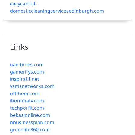
easycartltd-
domesticcleaningservicesedinburgh.com
Links
uae-times.com
gamerifys.com
inspiratif.net
vsmsnetworks.com
offthem.com
ibommatv.com
techporfit.com
bekasionline.com
nbusinessplan.com
greenlife360.com