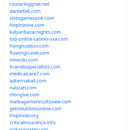
routerloggnet.net
dantella6.com
slotsgamesone.com
hispinzone.com
kalyanbazarnights.com
top-online-casino-usa.com
honghuidoor.com
flowingtravel.com
nineniki.com
brandiospecialists.com
medicalcare7.com
adtennaball.com
nabzah.com
mongive.com
matkagameresultsview.com
getsolutionsonline.com
hispinner.org
criticalinsurance.info
nokariposter.com