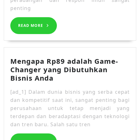
Kekebalan
penting
Tubuh
READ
READ MORE
MORE
Mengapa Rp89 adalah Game-
Changer yang Dibutuhkan
Mengapa
Bisnis Anda
Rp89
[ad_1] Dalam dunia bisnis yang serba cepat
adalah
dan kompetitif saat ini, sangat penting bagi
Game-
perusahaan untuk tetap menjadi yang
Changer
terdepan dan beradaptasi dengan teknologi
yang
dan tren baru. Salah satu tren
Dibutuhkan
Bisnis