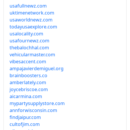
usafullnewz.com
uktimenetwork.com
usaworldnewz.com
todayusaexplore.com
usalocality.com
usafournewz.com
thebalochhal.com
vehicularmaster.com
vibesaccent.com
ampajavierdemiguel.org
brainboosters.co
amberlately.com
joycebriscoe.com
aicarmina.com
mypartysupplystore.com
annforwisconsin.com
findjaipur.com
cultofjim.com