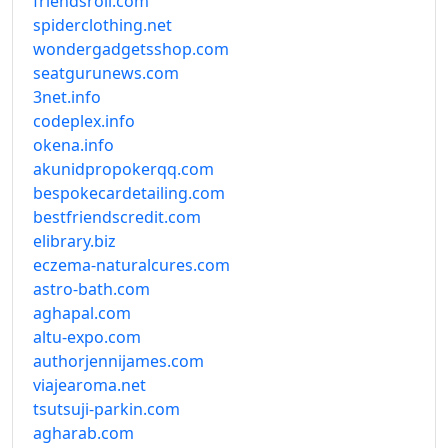
friendsroll.com
spiderclothing.net
wondergadgetsshop.com
seatgurunews.com
3net.info
codeplex.info
okena.info
akunidpropokerqq.com
bespokecardetailing.com
bestfriendscredit.com
elibrary.biz
eczema-naturalcures.com
astro-bath.com
aghapal.com
altu-expo.com
authorjennijames.com
viajearoma.net
tsutsuji-parkin.com
agharab.com