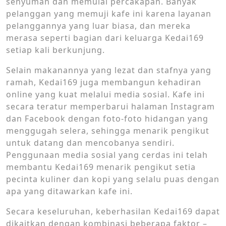
senyuman dan memulai percakapan. Banyak
pelanggan yang memuji kafe ini karena layanan
pelanggannya yang luar biasa, dan mereka
merasa seperti bagian dari keluarga Kedai169
setiap kali berkunjung.
Selain makanannya yang lezat dan stafnya yang
ramah, Kedai169 juga membangun kehadiran
online yang kuat melalui media sosial. Kafe ini
secara teratur memperbarui halaman Instagram
dan Facebook dengan foto-foto hidangan yang
menggugah selera, sehingga menarik pengikut
untuk datang dan mencobanya sendiri.
Penggunaan media sosial yang cerdas ini telah
membantu Kedai169 menarik pengikut setia
pecinta kuliner dan kopi yang selalu puas dengan
apa yang ditawarkan kafe ini.
Secara keseluruhan, keberhasilan Kedai169 dapat
dikaitkan dengan kombinasi beberapa faktor –