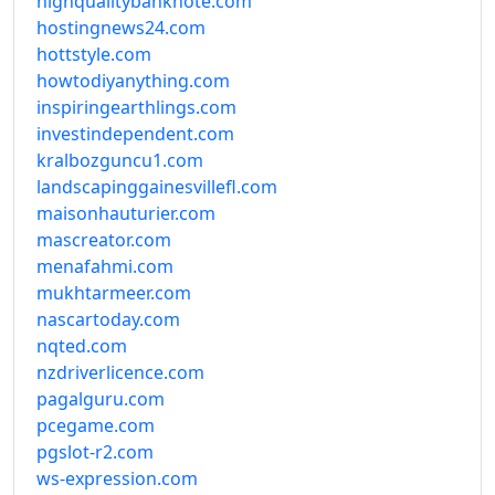
highqualitybanknote.com
hostingnews24.com
hottstyle.com
howtodiyanything.com
inspiringearthlings.com
investindependent.com
kralbozguncu1.com
landscapinggainesvillefl.com
maisonhauturier.com
mascreator.com
menafahmi.com
mukhtarmeer.com
nascartoday.com
nqted.com
nzdriverlicence.com
pagalguru.com
pcegame.com
pgslot-r2.com
ws-expression.com