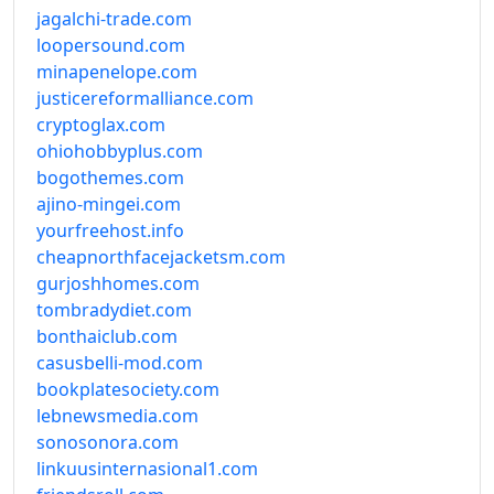
jagalchi-trade.com
loopersound.com
minapenelope.com
justicereformalliance.com
cryptoglax.com
ohiohobbyplus.com
bogothemes.com
ajino-mingei.com
yourfreehost.info
cheapnorthfacejacketsm.com
gurjoshhomes.com
tombradydiet.com
bonthaiclub.com
casusbelli-mod.com
bookplatesociety.com
lebnewsmedia.com
sonosonora.com
linkuusinternasional1.com