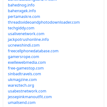
bahednog.info
bahenxgek.info
pertamaskre.com
threadsvideoandphotodownloader.com
techgiddy.com
usalivenetwork.com
jackpotrushonline.info
ucnewshindi.com
freecellphonedatabase.com
gamersrope.com
exellewebmedia.com
free-gamestop.com
sinbadtravels.com
ukmagzine.com
wareztech.org
usabestnetwork.com
jessepinkmanoutfit.com
umailsend.com