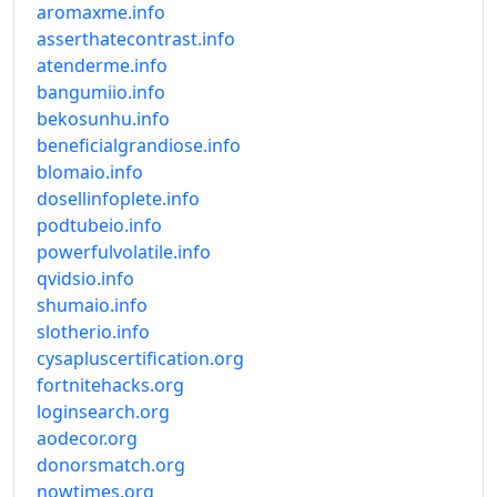
aromaxme.info
asserthatecontrast.info
atenderme.info
bangumiio.info
bekosunhu.info
beneficialgrandiose.info
blomaio.info
dosellinfoplete.info
podtubeio.info
powerfulvolatile.info
qvidsio.info
shumaio.info
slotherio.info
cysapluscertification.org
fortnitehacks.org
loginsearch.org
aodecor.org
donorsmatch.org
nowtimes.org