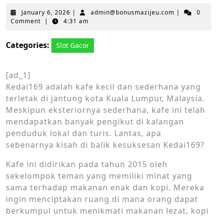
January
admin@bonus
January 6, 2026
|
admin@bonusmazijeu.com
|
0
6,
Comment
|
4:31 am
2026
Categories:
Slot Gacor
[ad_1]
Kedai169 adalah kafe kecil dan sederhana yang
terletak di jantung kota Kuala Lumpur, Malaysia.
Meskipun eksteriornya sederhana, kafe ini telah
mendapatkan banyak pengikut di kalangan
penduduk lokal dan turis. Lantas, apa
sebenarnya kisah di balik kesuksesan Kedai169?
Kafe ini didirikan pada tahun 2015 oleh
sekelompok teman yang memiliki minat yang
sama terhadap makanan enak dan kopi. Mereka
ingin menciptakan ruang di mana orang dapat
berkumpul untuk menikmati makanan lezat, kopi