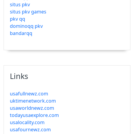
situs pkv
situs pkv games
pkv qq
dominoqq pkv
bandarqq
Links
usafullnewz.com
uktimenetwork.com
usaworldnewz.com
todayusaexplore.com
usalocality.com
usafournewz.com