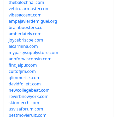
thebalochhal.com
vehicularmaster.com
vibesaccent.com
ampajavierdemiguel.org
brainboosters.co
amberlately.com
joycebriscoe.com
aicarmina.com
mypartysupplystore.com
annforwisconsin.com
findjaipur.com
cultofjim.com
glimmerick.com
davidfollett.com
newcollegebeat.com
reverbnewyork.com
skinmerch.com
usvisaforum.com
bestmovierulz.com