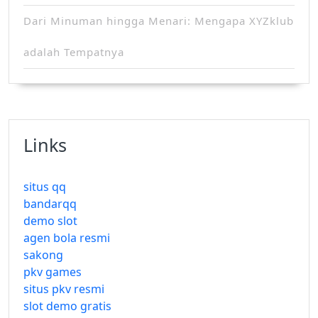
Dari Minuman hingga Menari: Mengapa XYZklub
adalah Tempatnya
Links
situs qq
bandarqq
demo slot
agen bola resmi
sakong
pkv games
situs pkv resmi
slot demo gratis