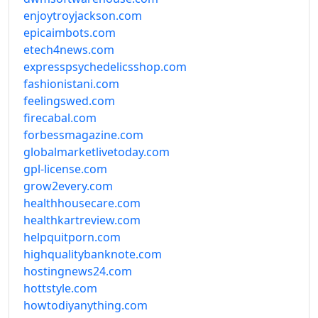
enjoytroyjackson.com
epicaimbots.com
etech4news.com
expresspsychedelicsshop.com
fashionistani.com
feelingswed.com
firecabal.com
forbessmagazine.com
globalmarketlivetoday.com
gpl-license.com
grow2every.com
healthhousecare.com
healthkartreview.com
helpquitporn.com
highqualitybanknote.com
hostingnews24.com
hottstyle.com
howtodiyanything.com