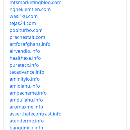
mtsmarketingblog.com
nghekiemtien.com
wasirku.com
tejas24.com
poolturbo.com
prachestait.com
artforafghans.info
airvendio.info
healthexe.info
puretecx.info
tecadvance.info
aminityio.info
amiolahu.info
ampacheme.info
ampullahu.info
aromaxme.info
asserthatecontrast.info
atenderme.info
bangumiio.info