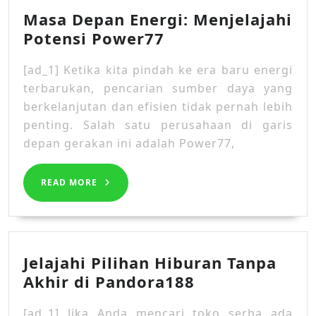
Masa Depan Energi: Menjelajahi
Masa
Potensi Power77
Depan
[ad_1] Ketika kita pindah ke era baru energi
Energi:
terbarukan, pencarian sumber daya yang
Menjelajahi
berkelanjutan dan efisien tidak pernah lebih
Potensi
penting. Salah satu perusahaan di garis
Power77
depan gerakan ini adalah Power77,
READ
READ MORE
MORE
Jelajahi Pilihan Hiburan Tanpa
Jelajahi
Akhir di Pandora188
Pilihan
[ad_1] Jika Anda mencari toko serba ada