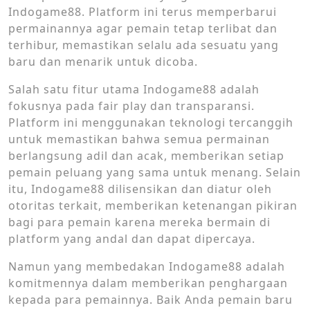
Indogame88. Platform ini terus memperbarui
permainannya agar pemain tetap terlibat dan
terhibur, memastikan selalu ada sesuatu yang
baru dan menarik untuk dicoba.
Salah satu fitur utama Indogame88 adalah
fokusnya pada fair play dan transparansi.
Platform ini menggunakan teknologi tercanggih
untuk memastikan bahwa semua permainan
berlangsung adil dan acak, memberikan setiap
pemain peluang yang sama untuk menang. Selain
itu, Indogame88 dilisensikan dan diatur oleh
otoritas terkait, memberikan ketenangan pikiran
bagi para pemain karena mereka bermain di
platform yang andal dan dapat dipercaya.
Namun yang membedakan Indogame88 adalah
komitmennya dalam memberikan penghargaan
kepada para pemainnya. Baik Anda pemain baru