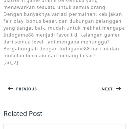
platform game online terkemuka yang
menawarkan sesuatu untuk semua orang.
Dengan banyaknya variasi permainan, kebijakan
fair play, bonus besar, dan dukungan pelanggan
yang sangat baik, mudah untuk melihat mengapa
Indogame88 menjadi favorit di kalangan gamer
dari semua level. Jadi mengapa menunggu?
Bergabunglah dengan Indogame88 hari ini dan
mulailah bermain dan menang besar!
[ad_2]
Post
navigation
PREVIOUS
NEXT
Previous
Next
post:
post:
Related Post