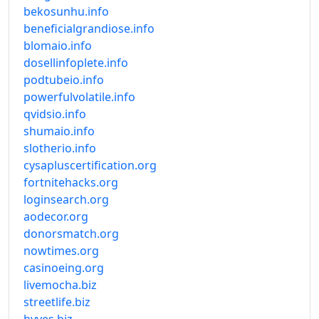
bekosunhu.info
beneficialgrandiose.info
blomaio.info
dosellinfoplete.info
podtubeio.info
powerfulvolatile.info
qvidsio.info
shumaio.info
slotherio.info
cysapluscertification.org
fortnitehacks.org
loginsearch.org
aodecor.org
donorsmatch.org
nowtimes.org
casinoeing.org
livemocha.biz
streetlife.biz