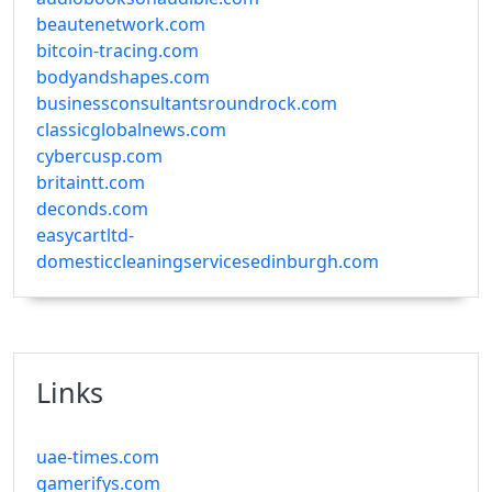
beautenetwork.com
bitcoin-tracing.com
bodyandshapes.com
businessconsultantsroundrock.com
classicglobalnews.com
cybercusp.com
britaintt.com
deconds.com
easycartltd-
domesticcleaningservicesedinburgh.com
Links
uae-times.com
gamerifys.com