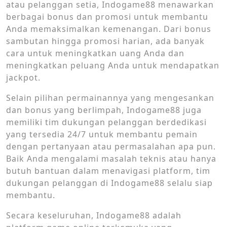
atau pelanggan setia, Indogame88 menawarkan
berbagai bonus dan promosi untuk membantu
Anda memaksimalkan kemenangan. Dari bonus
sambutan hingga promosi harian, ada banyak
cara untuk meningkatkan uang Anda dan
meningkatkan peluang Anda untuk mendapatkan
jackpot.
Selain pilihan permainannya yang mengesankan
dan bonus yang berlimpah, Indogame88 juga
memiliki tim dukungan pelanggan berdedikasi
yang tersedia 24/7 untuk membantu pemain
dengan pertanyaan atau permasalahan apa pun.
Baik Anda mengalami masalah teknis atau hanya
butuh bantuan dalam menavigasi platform, tim
dukungan pelanggan di Indogame88 selalu siap
membantu.
Secara keseluruhan, Indogame88 adalah