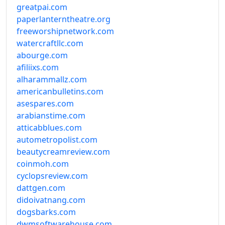
greatpai.com
paperlanterntheatre.org
freeworshipnetwork.com
watercraftllc.com
abourge.com
afiliixs.com
alharammallz.com
americanbulletins.com
asespares.com
arabianstime.com
atticabblues.com
autometropolist.com
beautycreamreview.com
coinmoh.com
cyclopsreview.com
dattgen.com
didoivatnang.com
dogsbarks.com
dwmsoftwarehouse.com