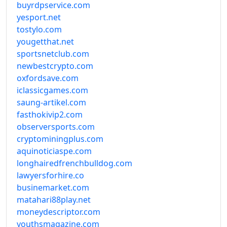
buyrdpservice.com
yesport.net
tostylo.com
yougetthat.net
sportsnetclub.com
newbestcrypto.com
oxfordsave.com
iclassicgames.com
saung-artikel.com
fasthokivip2.com
observersports.com
cryptominingplus.com
aquinoticiaspe.com
longhairedfrenchbulldog.com
lawyersforhire.co
businemarket.com
matahari88play.net
moneydescriptor.com
youthsmagazine.com