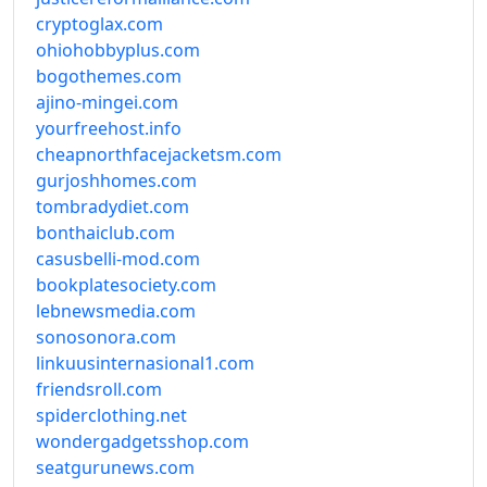
cryptoglax.com
ohiohobbyplus.com
bogothemes.com
ajino-mingei.com
yourfreehost.info
cheapnorthfacejacketsm.com
gurjoshhomes.com
tombradydiet.com
bonthaiclub.com
casusbelli-mod.com
bookplatesociety.com
lebnewsmedia.com
sonosonora.com
linkuusinternasional1.com
friendsroll.com
spiderclothing.net
wondergadgetsshop.com
seatgurunews.com