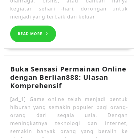
olahraga, bisnis, atau bahkan hanya
deng
kegiatan sehari -hari, dorongan untuk
indo
menjadi yang terbaik dan keluar
plat
gam
onli
READ
READ MORE
MORE
terb
Buka Sensasi Permainan Online
dengan Berlian888: Ulasan
Buka
Komprehensif
Sensasi
[ad_1] Game online telah menjadi bentuk
Permainan
hiburan yang semakin populer bagi orang-
Online
orang dari segala usia. Dengan
dengan
meningkatnya teknologi dan internet,
Berlian888:
semakin banyak orang yang beralih ke
Ulasan