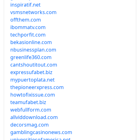
inspiratif.net
vsmsnetworks.com
offthem.com
ibommatv.com
techporfit.com
bekasionline.com
nbusinessplan.com
greenlife360.com
cantshoutitout.com
expressufabet.biz
mypuertoplata.net
thepioneerxpress.com
howtofixissue.com
teamufabet.biz
webfullform.com
allviddownload.com
decorsmag.com
gamblingcasinonews.com
universitiesofamerica.net