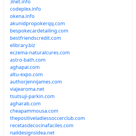
3net.info
codeplex.info
okena.info
akunidpropokerqq.com
bespokecardetailing.com
bestfriendscredit.com
elibrary.biz
eczema-naturalcures.com
astro-bath.com
aghapal.com
altu-expo.com
authorjennijames.com
viajearoma.net
tsutsuji-parkin.com
agharab.com
cheapammousa.com
thepositiveladiessoccerclub.com
recetasdecocinafaciles.com
naildesignsidea.net