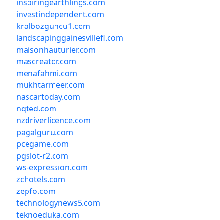
inspiringearthlings.com
investindependent.com
kralbozguncu1.com
landscapinggainesvillefl.com
maisonhauturier.com
mascreator.com
menafahmi.com
mukhtarmeer.com
nascartoday.com
nqted.com
nzdriverlicence.com
pagalguru.com
pcegame.com
pgslot-r2.com
ws-expression.com
zchotels.com
zepfo.com
technologynews5.com
teknoeduka.com