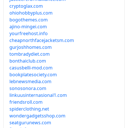
cryptoglax.com
ohiohobbyplus.com
bogothemes.com
ajino-mingei.com
yourfreehost.info
cheapnorthfacejacketsm.com
gurjoshhomes.com
tombradydiet.com
bonthaiclub.com
casusbelli-mod.com
bookplatesociety.com
lebnewsmedia.com
sonosonora.com
linkuusinternasional1.com
friendsroll.com
spiderclothing.net
wondergadgetsshop.com
seatgurunews.com