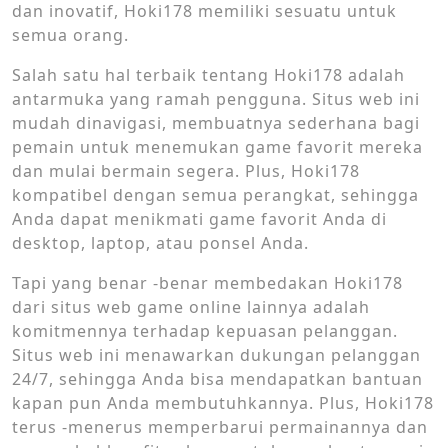
dan inovatif, Hoki178 memiliki sesuatu untuk
semua orang.
Salah satu hal terbaik tentang Hoki178 adalah
antarmuka yang ramah pengguna. Situs web ini
mudah dinavigasi, membuatnya sederhana bagi
pemain untuk menemukan game favorit mereka
dan mulai bermain segera. Plus, Hoki178
kompatibel dengan semua perangkat, sehingga
Anda dapat menikmati game favorit Anda di
desktop, laptop, atau ponsel Anda.
Tapi yang benar -benar membedakan Hoki178
dari situs web game online lainnya adalah
komitmennya terhadap kepuasan pelanggan.
Situs web ini menawarkan dukungan pelanggan
24/7, sehingga Anda bisa mendapatkan bantuan
kapan pun Anda membutuhkannya. Plus, Hoki178
terus -menerus memperbarui permainannya dan