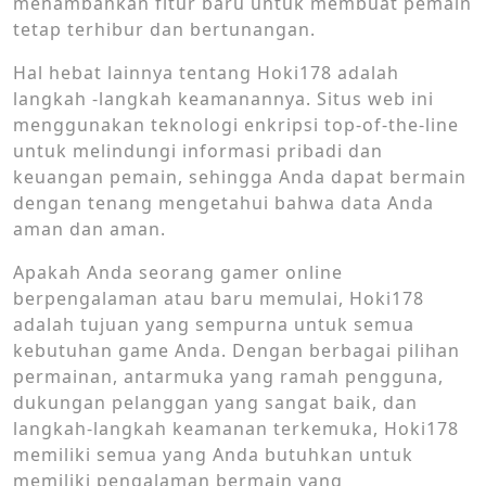
menambahkan fitur baru untuk membuat pemain
tetap terhibur dan bertunangan.
Hal hebat lainnya tentang Hoki178 adalah
langkah -langkah keamanannya. Situs web ini
menggunakan teknologi enkripsi top-of-the-line
untuk melindungi informasi pribadi dan
keuangan pemain, sehingga Anda dapat bermain
dengan tenang mengetahui bahwa data Anda
aman dan aman.
Apakah Anda seorang gamer online
berpengalaman atau baru memulai, Hoki178
adalah tujuan yang sempurna untuk semua
kebutuhan game Anda. Dengan berbagai pilihan
permainan, antarmuka yang ramah pengguna,
dukungan pelanggan yang sangat baik, dan
langkah-langkah keamanan terkemuka, Hoki178
memiliki semua yang Anda butuhkan untuk
memiliki pengalaman bermain yang