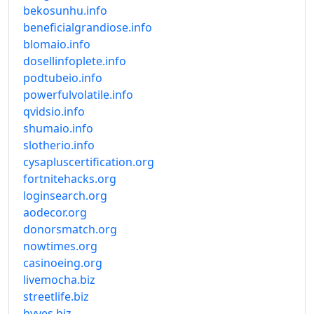
bekosunhu.info
beneficialgrandiose.info
blomaio.info
dosellinfoplete.info
podtubeio.info
powerfulvolatile.info
qvidsio.info
shumaio.info
slotherio.info
cysapluscertification.org
fortnitehacks.org
loginsearch.org
aodecor.org
donorsmatch.org
nowtimes.org
casinoeing.org
livemocha.biz
streetlife.biz
hyves.biz