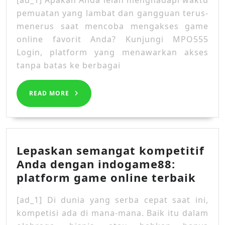
Tanpa
pemuatan yang lambat dan gangguan terus-
Batas
menerus saat mencoba mengakses game
ke
online favorit Anda? Kunjungi MPO555
Game
Login, platform yang menawarkan akses
Favorit
tanpa batas ke berbagai
Anda
dengan
Login
READ
READ MORE
MORE
MPO555
Lepaskan semangat kompetitif
Anda dengan indogame88:
Lepa
platform game online terbaik
sema
[ad_1] Di dunia yang serba cepat saat ini,
komp
kompetisi ada di mana-mana. Baik itu dalam
And