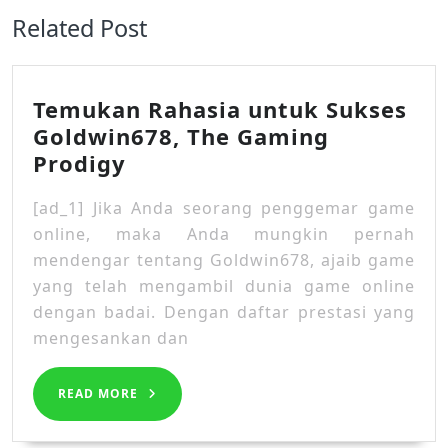
Related Post
Temukan Rahasia untuk Sukses
Goldwin678, The Gaming
Temukan
Prodigy
Rahasia
[ad_1] Jika Anda seorang penggemar game
untuk
online, maka Anda mungkin pernah
Sukses
mendengar tentang Goldwin678, ajaib game
Goldwin678,
yang telah mengambil dunia game online
The
dengan badai. Dengan daftar prestasi yang
Gaming
mengesankan dan
Prodigy
READ
READ MORE
MORE