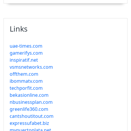
Links
uae-times.com
gamerifys.com
inspiratif.net
vsmsnetworks.com
offthem.com
ibommatv.com
techporfit.com
bekasionline.com
nbusinessplan.com
greenlife360.com
cantshoutitout.com
expressufabet.biz
mypuertoplata.net