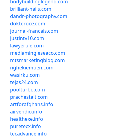
bodybuildinglegend.com
brilliant-nails.com
dandr-photography.com
dokteroce.com
journal-francais.com
justintv10.com
lawyerule.com
mediamingleseaco.com
mtsmarketingblog.com
nghekiemtien.com
wasirku.com
tejas24.com
poolturbo.com
prachestait.com
artforafghans.info
airvendio.info
healthexe.info
puretecx.info
tecadvance.info