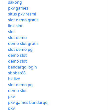
sakong
pkv games
situs pkv resmi
slot demo gratis
link slot
slot
slot demo
demo slot gratis
slot demo pg
demo slot
demo slot
bandarqq login
sbobet88
hk live
slot demo pg
demo slot
pkv
pkv games bandarqq
pkv