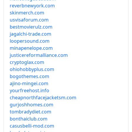
reverbnewyork.com
skinmerch.com
usvisaforum.com
bestmovierulz.com
jagalchi-trade.com
loopersound.com
minapenelope.com
justicereformalliance.com
cryptoglax.com
ohiohobbyplus.com
bogothemes.com
ajino-mingei.com
yourfreehost.info
cheapnorthfacejacketsm.com
gurjoshhomes.com
tombradydiet.com
bonthaiclub.com
casusbelli-mod.com