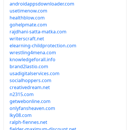
androidappsdownloader.com
usetimenow.com
healthblow.com
gohelpmate.com
rajdhani-satta-matka.com
writerscraft.net
elearning-childprotection.com
wrestling4mena.com
knowledgeforall.info
brand2lastio.com
usadigitalservices.com
socialhoppers.com
creativedream.net
n2315.com
getwebonline.com
onlyfansheaven.com
lky08.com
ralph-fiennes.net
fielder-maximum-discount.net