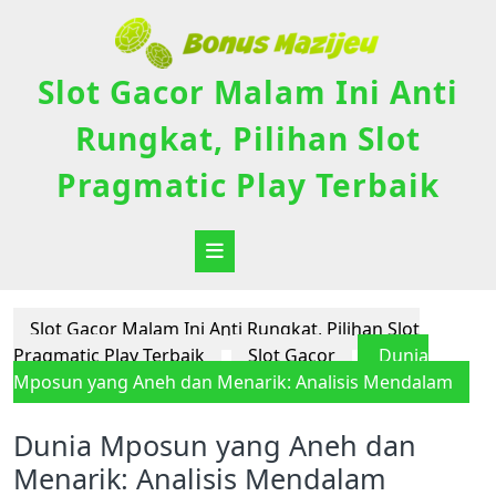
Skip
to
content
Slot Gacor Malam Ini Anti
Rungkat, Pilihan Slot
Pragmatic Play Terbaik
Open
Button
Slot Gacor Malam Ini Anti Rungkat, Pilihan Slot
Pragmatic Play Terbaik
Slot Gacor
Dunia
Mposun yang Aneh dan Menarik: Analisis Mendalam
Dunia Mposun yang Aneh dan
Menarik: Analisis Mendalam