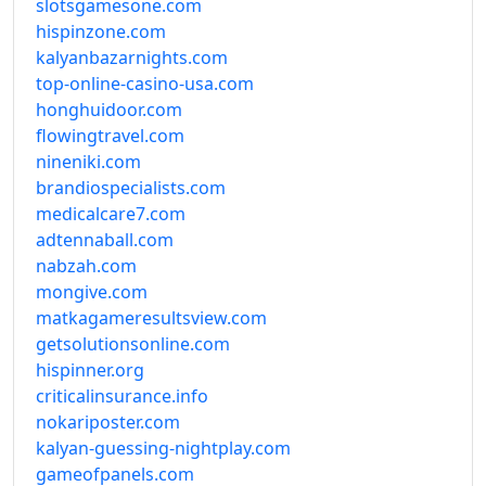
slotsgamesone.com
hispinzone.com
kalyanbazarnights.com
top-online-casino-usa.com
honghuidoor.com
flowingtravel.com
nineniki.com
brandiospecialists.com
medicalcare7.com
adtennaball.com
nabzah.com
mongive.com
matkagameresultsview.com
getsolutionsonline.com
hispinner.org
criticalinsurance.info
nokariposter.com
kalyan-guessing-nightplay.com
gameofpanels.com