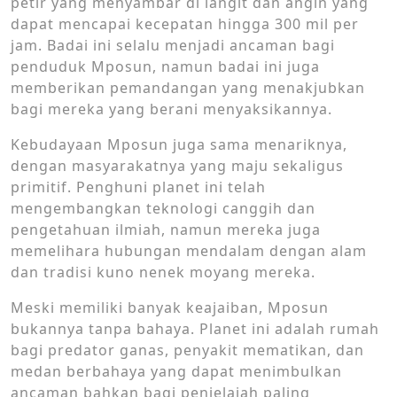
petir yang menyambar di langit dan angin yang
dapat mencapai kecepatan hingga 300 mil per
jam. Badai ini selalu menjadi ancaman bagi
penduduk Mposun, namun badai ini juga
memberikan pemandangan yang menakjubkan
bagi mereka yang berani menyaksikannya.
Kebudayaan Mposun juga sama menariknya,
dengan masyarakatnya yang maju sekaligus
primitif. Penghuni planet ini telah
mengembangkan teknologi canggih dan
pengetahuan ilmiah, namun mereka juga
memelihara hubungan mendalam dengan alam
dan tradisi kuno nenek moyang mereka.
Meski memiliki banyak keajaiban, Mposun
bukannya tanpa bahaya. Planet ini adalah rumah
bagi predator ganas, penyakit mematikan, dan
medan berbahaya yang dapat menimbulkan
ancaman bahkan bagi penjelajah paling