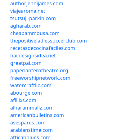
authorjennijames.com
viajearoma.net
tsutsuji-parkin.com
agharab.com
cheapammousa.com
thepositiveladiessoccerclub.com
recetasdecocinafaciles.com
naildesignsidea.net
greatpai.com
paperlanterntheatre.org
freeworshipnetwork.com
watercraftllc.com
abourge.com
afiliixs.com
alharammallz.com
americanbulletins.com
asespares.com
arabianstime.com
atticabblues.com