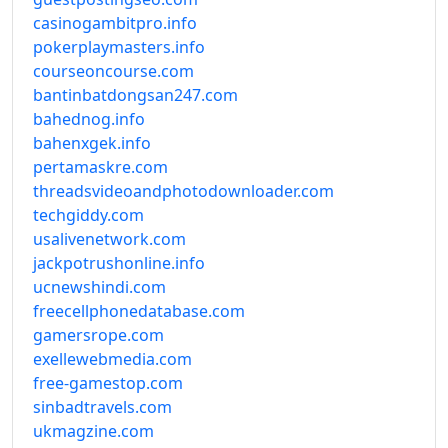
casinogambitpro.info
pokerplaymasters.info
courseoncourse.com
bantinbatdongsan247.com
bahednog.info
bahenxgek.info
pertamaskre.com
threadsvideoandphotodownloader.com
techgiddy.com
usalivenetwork.com
jackpotrushonline.info
ucnewshindi.com
freecellphonedatabase.com
gamersrope.com
exellewebmedia.com
free-gamestop.com
sinbadtravels.com
ukmagzine.com