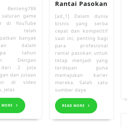
Dunia
Maju
Rantai Pasokan
] Benteng786
Benteng786:
dala
 saluran game
[ad_1] Dalam dunia
Look
Karir
er di YouTube
bisnis yang serba
Di
Anda
g telah
cepat dan kompetitif
Dalam
deng
patkan banyak
saat ini, penting bagi
Saluran
PPSN
atian dalam
para profesional
Gaming
Sumb
rapa tahun
rantai pasokan untuk
Populer
Daya
hir. Dengan
tetap menjadi yang
Terba
 dari 2 juta
terdepan guna
untu
gan dan jutaan
memajukan karier
Profe
lan di video
mereka. Salah satu
Ranta
, jelas
sumber daya
Paso
READ
D MORE
READ
READ MORE
MORE
MORE