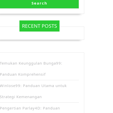
Search
RECENT POSTS
Temukan Keunggulan Bunga99:
Panduan Komprehensif
Winlose99: Panduan Utama untuk
Strategi Kemenangan
Pengertian Parlay4D: Panduan