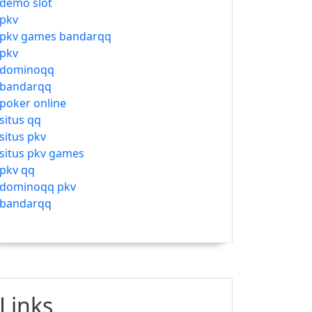
demo slot
pkv
m
pkv games bandarqq
pkv
dominoqq
an
bandarqq
USA:
poker online
er
situs qq
situs pkv
ik
situs pkv games
k
pkv qq
sional
dominoqq pkv
bandarqq
i
kan
Links