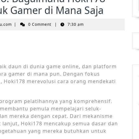
 Gamer di Mana Saja
admin@bonusmazijeu.com
u.com
|
0 Comment
|
7:30 am
ik daun di dunia game online, dan platform
ra gamer di mana pun. Dengan fokus
, Hoki178 merevolusi cara orang mendekati
h program pelatihannya yang komprehensif.
 membantu pemula mempelajari seluk-
lan mereka dengan cepat. Dari mekanisme
at lanjut, Hoki178 mencakup semua dasar dan
ngetahuan yang mereka butuhkan untuk