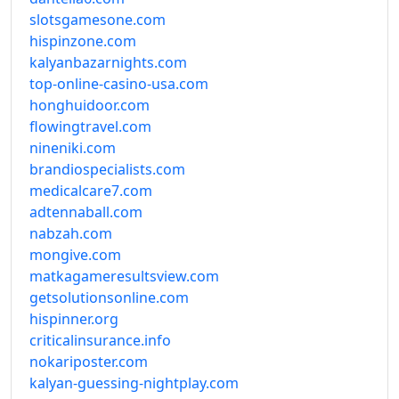
slotsgamesone.com
hispinzone.com
kalyanbazarnights.com
top-online-casino-usa.com
honghuidoor.com
flowingtravel.com
nineniki.com
brandiospecialists.com
medicalcare7.com
adtennaball.com
nabzah.com
mongive.com
matkagameresultsview.com
getsolutionsonline.com
hispinner.org
criticalinsurance.info
nokariposter.com
kalyan-guessing-nightplay.com