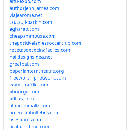
altu-expo.com
authorjennijames.com
viajearoma.net
tsutsuji-parkin.com
agharab.com
cheapammousa.com
thepositiveladiessoccerclub.com
recetasdecocinafaciles.com
naildesignsidea.net
greatpai.com
paperlanterntheatre.org
freeworshipnetwork.com
watercraftllc.com
abourge.com
afiliixs.com
alharammallz.com
americanbulletins.com
asespares.com
arabianstime.com