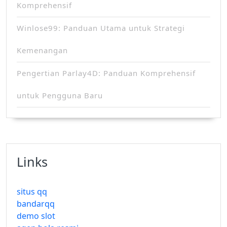
Komprehensif
Winlose99: Panduan Utama untuk Strategi
Kemenangan
Pengertian Parlay4D: Panduan Komprehensif
untuk Pengguna Baru
Links
situs qq
bandarqq
demo slot