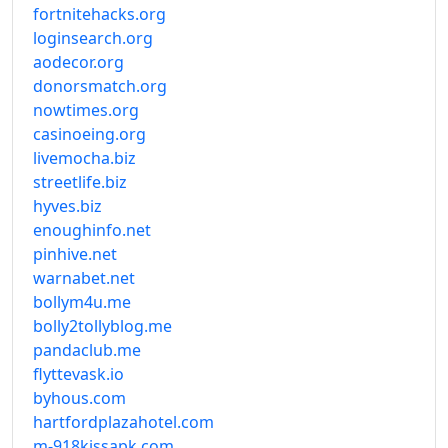
fortnitehacks.org
loginsearch.org
aodecor.org
donorsmatch.org
nowtimes.org
casinoeing.org
livemocha.biz
streetlife.biz
hyves.biz
enoughinfo.net
pinhive.net
warnabet.net
bollym4u.me
bolly2tollyblog.me
pandaclub.me
flyttevask.io
byhous.com
hartfordplazahotel.com
m-918kissapk.com