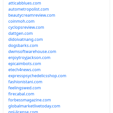
atticabblues.com
autometropolist.com
beautycreamreview.com
coinmoh.com
cyclopsreview.com
dattgen.com
didoivatnang.com
dogsbarks.com
dwmsoftwarehouse.com
enjoytroyjackson.com
epicaimbots.com
etech4news.com
expresspsychedelicsshop.com
fashionistani.com
feelingswed.com
firecabal.com
forbessmagazine.com
globalmarketlivetoday.com
gpl-license.com