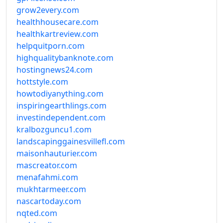
grow2every.com
healthhousecare.com
healthkartreview.com
helpquitporn.com
highqualitybanknote.com
hostingnews24.com
hottstyle.com
howtodiyanything.com
inspiringearthlings.com
investindependent.com
kralbozguncu1.com
landscapinggainesvillefl.com
maisonhauturier.com
mascreator.com
menafahmi.com
mukhtarmeer.com
nascartoday.com
nqted.com