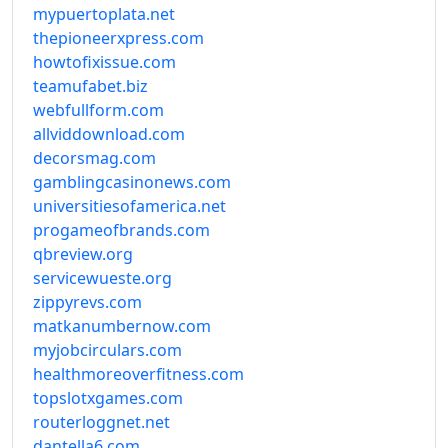
mypuertoplata.net
thepioneerxpress.com
howtofixissue.com
teamufabet.biz
webfullform.com
allviddownload.com
decorsmag.com
gamblingcasinonews.com
universitiesofamerica.net
progameofbrands.com
qbreview.org
servicewueste.org
zippyrevs.com
matkanumbernow.com
myjobcirculars.com
healthmoreoverfitness.com
topslotxgames.com
routerloggnet.net
dantella6.com