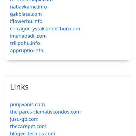
nabavkame.info
gakbiasa.com
iflowerhu.info
chicagocrystalconnection.com
imanabadii.com
trilipohu.info
appruptio.info
Links
punjwanis.com
the-parcs-clematiscondos.com
jusu-gb.com
thecarepet.com
blogwriterplus.com