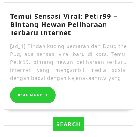
Temui Sensasi Viral: Petir99 –
Bintang Hewan Peliharaan
Temui
Terbaru Internet
Sensasi
[ad_1] Pindah kucing pemarah dan Doug the
Viral:
Pug, ada sensasi viral baru di kota. Temui
Petir99
Petir99, bintang hewan peliharaan terbaru
–
internet yang mengambil media sosial
Bintang
dengan badai dengan kejenakaannya yang
Hewan
Peliharaan
Terbaru
READ
READ MORE
MORE
Internet
SEARCH