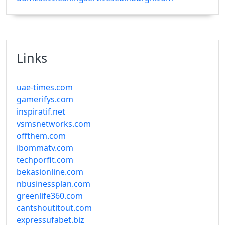
Links
uae-times.com
gamerifys.com
inspiratif.net
vsmsnetworks.com
offthem.com
ibommatv.com
techporfit.com
bekasionline.com
nbusinessplan.com
greenlife360.com
cantshoutitout.com
expressufabet.biz