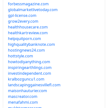
forbessmagazine.com
globalmarketlivetoday.com
gpl-license.com
grow2every.com
healthhousecare.com
healthkartreview.com
helpquitporn.com
highqualitybanknote.com
hostingnews24.com
hottstyle.com
howtodiyanything.com
inspiringearthlings.com
investindependent.com
kralbozguncu1.com
landscapinggainesvillefl.com
maisonhauturier.com
mascreator.com
menafahmi.com