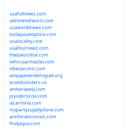
usafullnewz.com
uktimenetwork.com
usaworldnewz.com
todayusaexplore.com
usalocality.com
usafournewz.com
thebalochhal.com
vehicularmaster.com
vibesaccent.com
ampajavierdemiguel.org
brainboosters.co
amberlately.com
joycebriscoe.com
aicarmina.com
mypartysupplystore.com
annforwisconsin.com
findjaipur.com