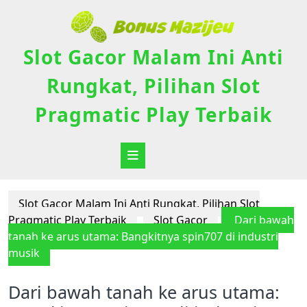
Skip
to
content
Slot Gacor Malam Ini Anti
Rungkat, Pilihan Slot
Pragmatic Play Terbaik
Open
Button
Slot Gacor Malam Ini Anti Rungkat, Pilihan Slot
Pragmatic Play Terbaik
Slot Gacor
Dari bawah
tanah ke arus utama: Bangkitnya spin707 di industri
musik
Dari bawah tanah ke arus utama: