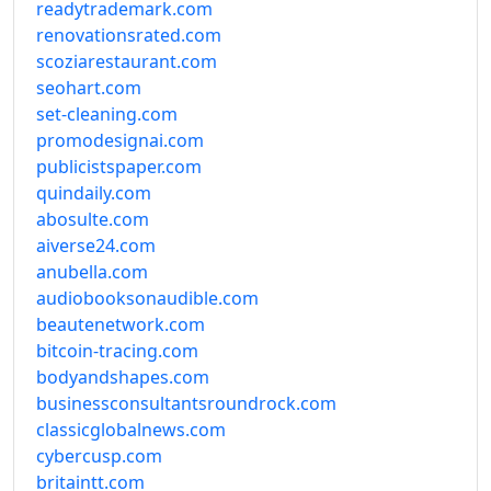
readytrademark.com
renovationsrated.com
scoziarestaurant.com
seohart.com
set-cleaning.com
promodesignai.com
publicistspaper.com
quindaily.com
abosulte.com
aiverse24.com
anubella.com
audiobooksonaudible.com
beautenetwork.com
bitcoin-tracing.com
bodyandshapes.com
businessconsultantsroundrock.com
classicglobalnews.com
cybercusp.com
britaintt.com