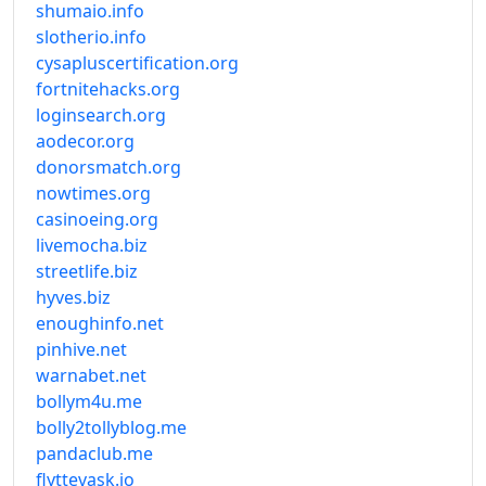
shumaio.info
slotherio.info
cysapluscertification.org
fortnitehacks.org
loginsearch.org
aodecor.org
donorsmatch.org
nowtimes.org
casinoeing.org
livemocha.biz
streetlife.biz
hyves.biz
enoughinfo.net
pinhive.net
warnabet.net
bollym4u.me
bolly2tollyblog.me
pandaclub.me
flyttevask.io