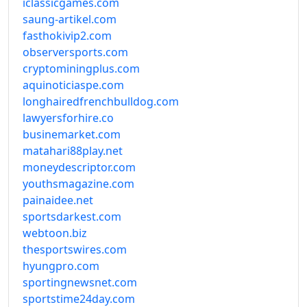
iclassicgames.com
saung-artikel.com
fasthokivip2.com
observersports.com
cryptominingplus.com
aquinoticiaspe.com
longhairedfrenchbulldog.com
lawyersforhire.co
businemarket.com
matahari88play.net
moneydescriptor.com
youthsmagazine.com
painaidee.net
sportsdarkest.com
webtoon.biz
thesportswires.com
hyungpro.com
sportingnewsnet.com
sportstime24day.com