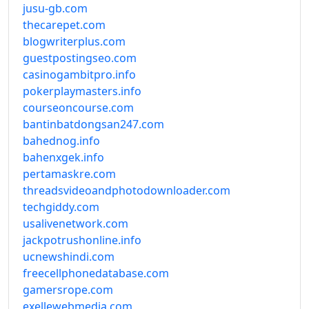
jusu-gb.com
thecarepet.com
blogwriterplus.com
guestpostingseo.com
casinogambitpro.info
pokerplaymasters.info
courseoncourse.com
bantinbatdongsan247.com
bahednog.info
bahenxgek.info
pertamaskre.com
threadsvideoandphotodownloader.com
techgiddy.com
usalivenetwork.com
jackpotrushonline.info
ucnewshindi.com
freecellphonedatabase.com
gamersrope.com
exellewebmedia.com