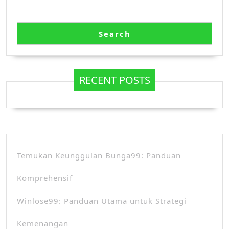
Search
RECENT POSTS
Temukan Keunggulan Bunga99: Panduan
Komprehensif
Winlose99: Panduan Utama untuk Strategi
Kemenangan