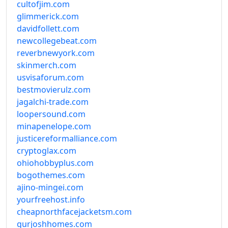
cultofjim.com
glimmerick.com
davidfollett.com
newcollegebeat.com
reverbnewyork.com
skinmerch.com
usvisaforum.com
bestmovierulz.com
jagalchi-trade.com
loopersound.com
minapenelope.com
justicereformalliance.com
cryptoglax.com
ohiohobbyplus.com
bogothemes.com
ajino-mingei.com
yourfreehost.info
cheapnorthfacejacketsm.com
gurjoshhomes.com