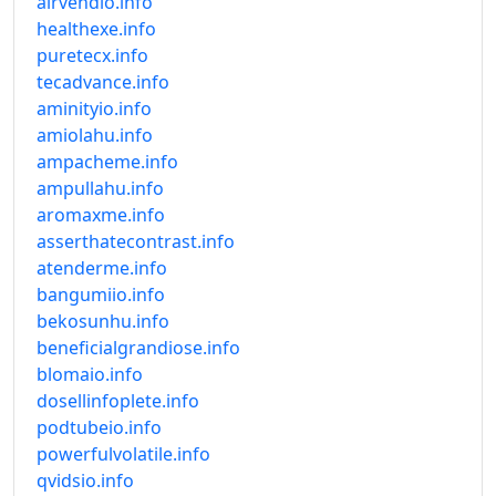
airvendio.info
healthexe.info
puretecx.info
tecadvance.info
aminityio.info
amiolahu.info
ampacheme.info
ampullahu.info
aromaxme.info
asserthatecontrast.info
atenderme.info
bangumiio.info
bekosunhu.info
beneficialgrandiose.info
blomaio.info
dosellinfoplete.info
podtubeio.info
powerfulvolatile.info
qvidsio.info