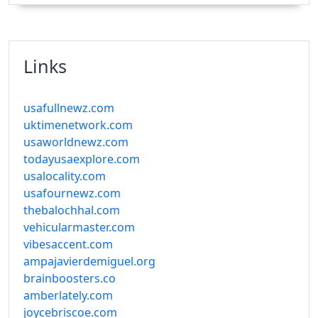
Links
usafullnewz.com
uktimenetwork.com
usaworldnewz.com
todayusaexplore.com
usalocality.com
usafournewz.com
thebalochhal.com
vehicularmaster.com
vibesaccent.com
ampajavierdemiguel.org
brainboosters.co
amberlately.com
joycebriscoe.com