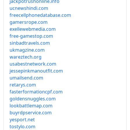
jackpotrushonline.info
ucnewshindi.com
freecellphonedatabase.com
gamersrope.com
exellewebmedia.com
free-gamestop.com
sinbadtravels.com
ukmagzine.com
wareztech.org
usabestnetwork.com
jessepinkmanoutfit.com
umailsend.com
retarys.com
fasterformationcpf.com
goldensnuggles.com
lookbattlemap.com
buyrdpservice.com
yesport.net
tostylo.com