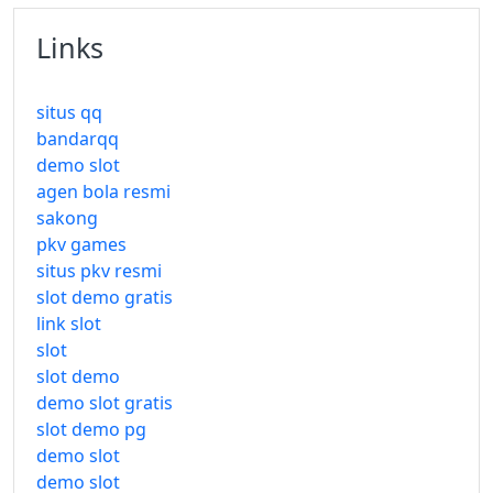
Links
situs qq
bandarqq
demo slot
agen bola resmi
sakong
pkv games
situs pkv resmi
slot demo gratis
link slot
slot
slot demo
demo slot gratis
slot demo pg
demo slot
demo slot