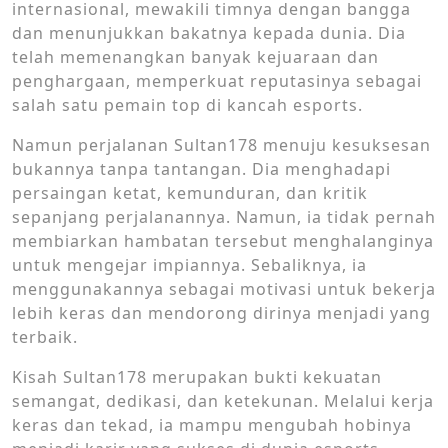
internasional, mewakili timnya dengan bangga
dan menunjukkan bakatnya kepada dunia. Dia
telah memenangkan banyak kejuaraan dan
penghargaan, memperkuat reputasinya sebagai
salah satu pemain top di kancah esports.
Namun perjalanan Sultan178 menuju kesuksesan
bukannya tanpa tantangan. Dia menghadapi
persaingan ketat, kemunduran, dan kritik
sepanjang perjalanannya. Namun, ia tidak pernah
membiarkan hambatan tersebut menghalanginya
untuk mengejar impiannya. Sebaliknya, ia
menggunakannya sebagai motivasi untuk bekerja
lebih keras dan mendorong dirinya menjadi yang
terbaik.
Kisah Sultan178 merupakan bukti kekuatan
semangat, dedikasi, dan ketekunan. Melalui kerja
keras dan tekad, ia mampu mengubah hobinya