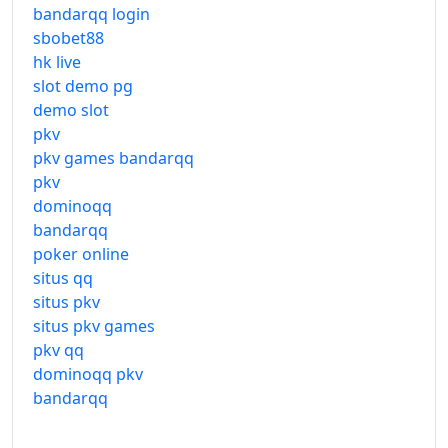
bandarqq login
sbobet88
hk live
slot demo pg
demo slot
pkv
pkv games bandarqq
pkv
dominoqq
bandarqq
poker online
situs qq
situs pkv
situs pkv games
pkv qq
dominoqq pkv
bandarqq