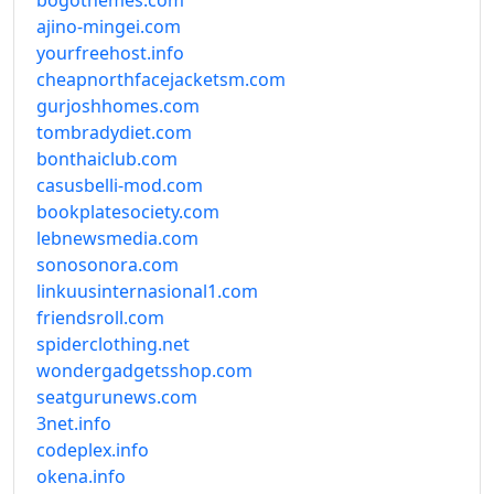
bogothemes.com
ajino-mingei.com
yourfreehost.info
cheapnorthfacejacketsm.com
gurjoshhomes.com
tombradydiet.com
bonthaiclub.com
casusbelli-mod.com
bookplatesociety.com
lebnewsmedia.com
sonosonora.com
linkuusinternasional1.com
friendsroll.com
spiderclothing.net
wondergadgetsshop.com
seatgurunews.com
3net.info
codeplex.info
okena.info