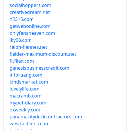
socialhoppers.com
creativedream.net
n2315.com
getwebonline.com
onlyfansheaven.com
lky08.com
ralph-fiennes.net
fielder-maximum-discount.net
fitfllex.com
genesisbusinesscredit.com
inforuang.com
kindsmarket.com
luvelylife.com
macramb.com
mypet-diary.com
oxweekly.com
panamacitydeckcontractors.com
westfashions.com