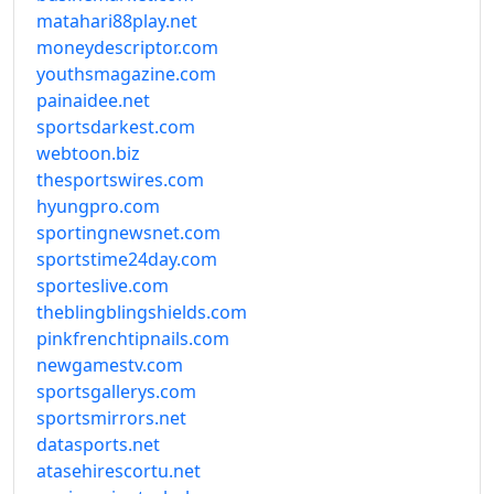
matahari88play.net
moneydescriptor.com
youthsmagazine.com
painaidee.net
sportsdarkest.com
webtoon.biz
thesportswires.com
hyungpro.com
sportingnewsnet.com
sportstime24day.com
sporteslive.com
theblingblingshields.com
pinkfrenchtipnails.com
newgamestv.com
sportsgallerys.com
sportsmirrors.net
datasports.net
atasehirescortu.net