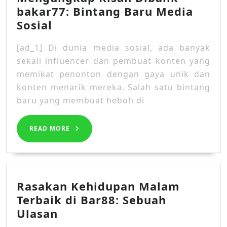
bakar77: Bintang Baru Media
Mengungkap
Sosial
Kisah
[ad_1] Di dunia media sosial, ada banyak
Dibalik
sekali influencer dan pembuat konten yang
bakar77:
memikat penonton dengan gaya unik dan
Bintang
konten menarik mereka. Salah satu bintang
Baru
baru yang membuat heboh di
Media
Sosial
READ
READ MORE
MORE
Rasakan Kehidupan Malam
Terbaik di Bar88: Sebuah
Rasakan
Ulasan
Kehidupan