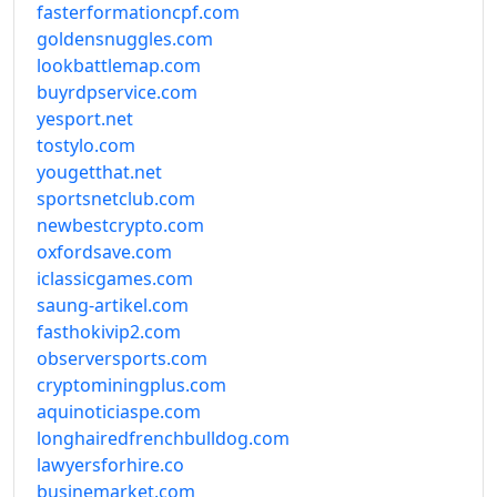
fasterformationcpf.com
goldensnuggles.com
lookbattlemap.com
buyrdpservice.com
yesport.net
tostylo.com
yougetthat.net
sportsnetclub.com
newbestcrypto.com
oxfordsave.com
iclassicgames.com
saung-artikel.com
fasthokivip2.com
observersports.com
cryptominingplus.com
aquinoticiaspe.com
longhairedfrenchbulldog.com
lawyersforhire.co
businemarket.com