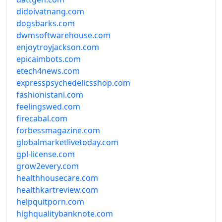
didoivatnang.com
dogsbarks.com
dwmsoftwarehouse.com
enjoytroyjackson.com
epicaimbots.com
etech4news.com
expresspsychedelicsshop.com
fashionistani.com
feelingswed.com
firecabal.com
forbessmagazine.com
globalmarketlivetoday.com
gpl-license.com
grow2every.com
healthhousecare.com
healthkartreview.com
helpquitporn.com
highqualitybanknote.com