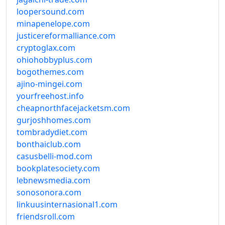
loopersound.com
minapenelope.com
justicereformalliance.com
cryptoglax.com
ohiohobbyplus.com
bogothemes.com
ajino-mingei.com
yourfreehost.info
cheapnorthfacejacketsm.com
gurjoshhomes.com
tombradydiet.com
bonthaiclub.com
casusbelli-mod.com
bookplatesociety.com
lebnewsmedia.com
sonosonora.com
linkuusinternasional1.com
friendsroll.com