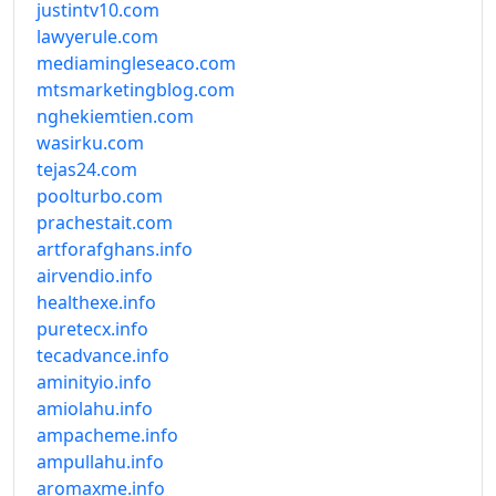
justintv10.com
lawyerule.com
mediamingleseaco.com
mtsmarketingblog.com
nghekiemtien.com
wasirku.com
tejas24.com
poolturbo.com
prachestait.com
artforafghans.info
airvendio.info
healthexe.info
puretecx.info
tecadvance.info
aminityio.info
amiolahu.info
ampacheme.info
ampullahu.info
aromaxme.info