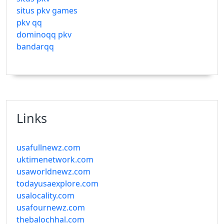
situs pkv games
pkv qq
dominoqq pkv
bandarqq
Links
usafullnewz.com
uktimenetwork.com
usaworldnewz.com
todayusaexplore.com
usalocality.com
usafournewz.com
thebalochhal.com