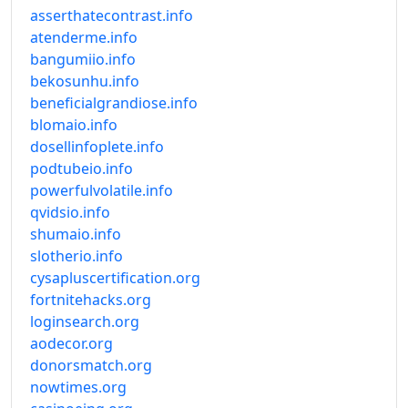
asserthatecontrast.info
atenderme.info
bangumiio.info
bekosunhu.info
beneficialgrandiose.info
blomaio.info
dosellinfoplete.info
podtubeio.info
powerfulvolatile.info
qvidsio.info
shumaio.info
slotherio.info
cysapluscertification.org
fortnitehacks.org
loginsearch.org
aodecor.org
donorsmatch.org
nowtimes.org