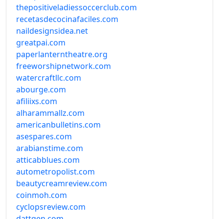
thepositiveladiessoccerclub.com
recetasdecocinafaciles.com
naildesignsidea.net
greatpai.com
paperlanterntheatre.org
freeworshipnetwork.com
watercraftllc.com
abourge.com
afiliixs.com
alharammallz.com
americanbulletins.com
asespares.com
arabianstime.com
atticabblues.com
autometropolist.com
beautycreamreview.com
coinmoh.com
cyclopsreview.com
dattgen.com