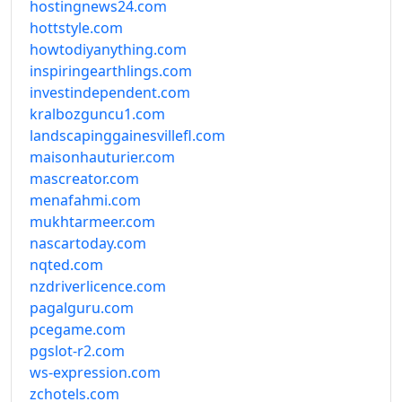
hostingnews24.com
hottstyle.com
howtodiyanything.com
inspiringearthlings.com
investindependent.com
kralbozguncu1.com
landscapinggainesvillefl.com
maisonhauturier.com
mascreator.com
menafahmi.com
mukhtarmeer.com
nascartoday.com
nqted.com
nzdriverlicence.com
pagalguru.com
pcegame.com
pgslot-r2.com
ws-expression.com
zchotels.com