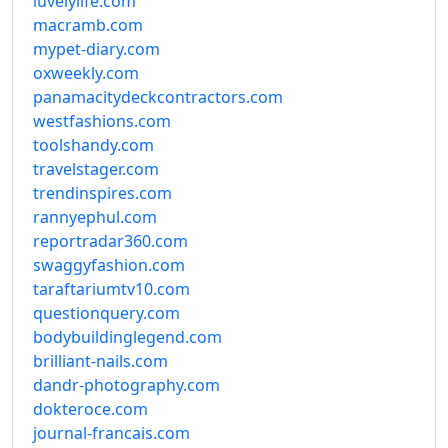
luvelylife.com
macramb.com
mypet-diary.com
oxweekly.com
panamacitydeckcontractors.com
westfashions.com
toolshandy.com
travelstager.com
trendinspires.com
rannyephul.com
reportradar360.com
swaggyfashion.com
taraftariumtv10.com
questionquery.com
bodybuildinglegend.com
brilliant-nails.com
dandr-photography.com
dokteroce.com
journal-francais.com