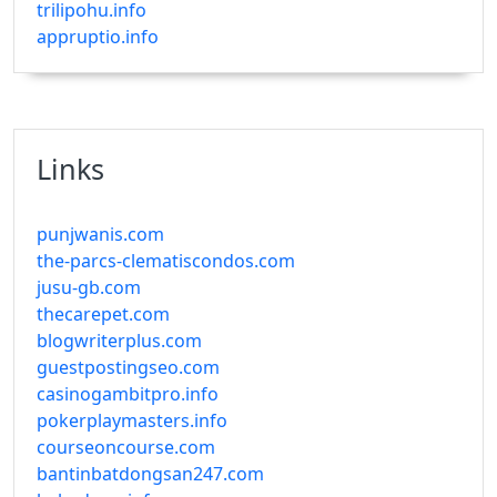
trilipohu.info
appruptio.info
Links
punjwanis.com
the-parcs-clematiscondos.com
jusu-gb.com
thecarepet.com
blogwriterplus.com
guestpostingseo.com
casinogambitpro.info
pokerplaymasters.info
courseoncourse.com
bantinbatdongsan247.com