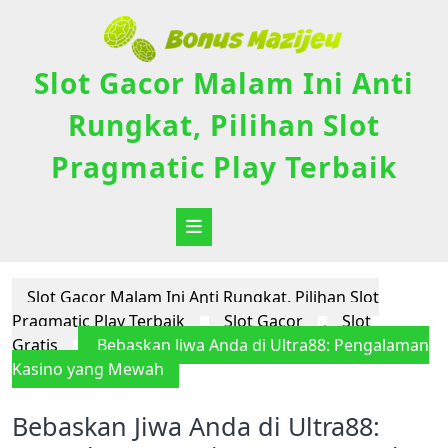
Skip
to
content
Slot Gacor Malam Ini Anti
Rungkat, Pilihan Slot
Pragmatic Play Terbaik
Open
Button
Slot Gacor Malam Ini Anti Rungkat, Pilihan Slot
Pragmatic Play Terbaik
Slot Gacor
,
Slot
Gratis
Bebaskan Jiwa Anda di Ultra88: Pengalaman
Kasino yang Mewah
Bebaskan Jiwa Anda di Ultra88: