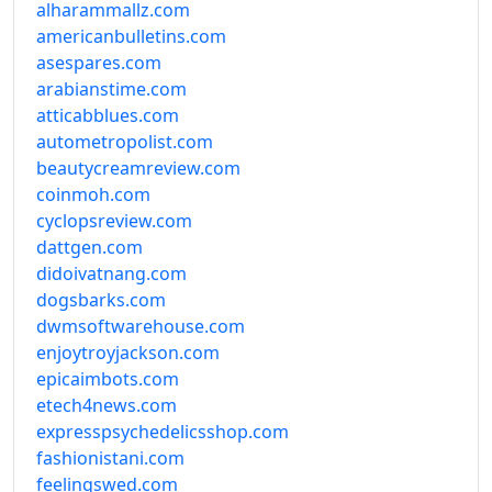
alharammallz.com
americanbulletins.com
asespares.com
arabianstime.com
atticabblues.com
autometropolist.com
beautycreamreview.com
coinmoh.com
cyclopsreview.com
dattgen.com
didoivatnang.com
dogsbarks.com
dwmsoftwarehouse.com
enjoytroyjackson.com
epicaimbots.com
etech4news.com
expresspsychedelicsshop.com
fashionistani.com
feelingswed.com