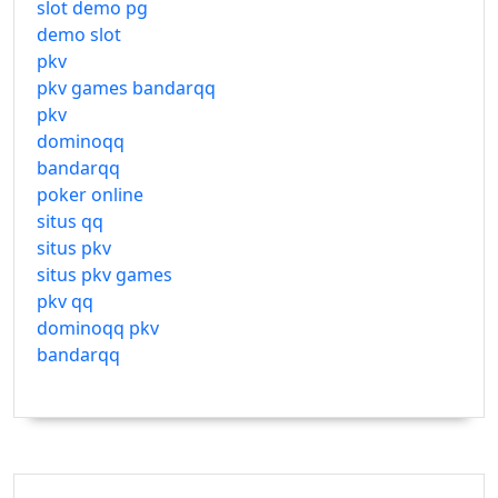
slot demo pg
demo slot
pkv
pkv games bandarqq
pkv
dominoqq
bandarqq
poker online
situs qq
situs pkv
situs pkv games
pkv qq
dominoqq pkv
bandarqq