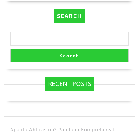
SEARCH
Search
RECENT POSTS
Apa itu Ahlicasino? Panduan Komprehensif