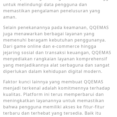
untuk melindungi data pengguna dan
memastikan pengalaman penelusuran yang
aman.
Selain penekanannya pada keamanan, QQEMAS
juga menawarkan berbagai layanan yang
memenuhi beragam kebutuhan penggunanya.
Dari game online dan e-commerce hingga
jejaring sosial dan transaksi keuangan, QQEMAS
menyediakan rangkaian layanan komprehensif
yang menjadikannya alat serbaguna dan sangat
diperlukan dalam kehidupan digital modern.
Faktor kunci lainnya yang membuat QQEMAS
menjadi terkenal adalah komitmennya terhadap
kualitas. Platform ini terus memperbarui dan
meningkatkan layanannya untuk memastikan
bahwa pengguna memiliki akses ke fitur-fitur
terbaru dan terhebat yang tersedia. Baik itu