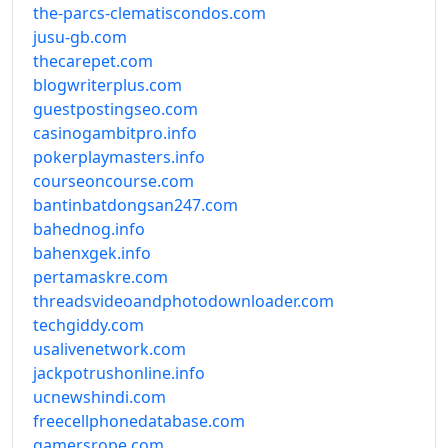
the-parcs-clematiscondos.com
jusu-gb.com
thecarepet.com
blogwriterplus.com
guestpostingseo.com
casinogambitpro.info
pokerplaymasters.info
courseoncourse.com
bantinbatdongsan247.com
bahednog.info
bahenxgek.info
pertamaskre.com
threadsvideoandphotodownloader.com
techgiddy.com
usalivenetwork.com
jackpotrushonline.info
ucnewshindi.com
freecellphonedatabase.com
gamersrope.com