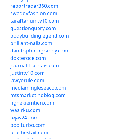
reportradar360.com
swaggyfashion.com
taraftariumtv10.com
questionquery.com
bodybuildinglegend.com
brilliant-nails.com
dandr-photography.com
dokteroce.com
journal-francais.com
justintv10.com
lawyerule.com
mediamingleseaco.com
mtsmarketingblog.com
nghekiemtien.com
wasirku.com
tejas24.com
poolturbo.com
prachestait.com