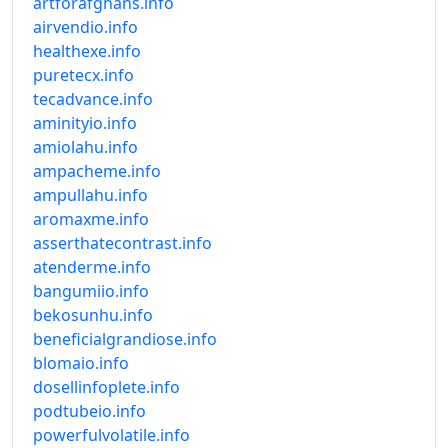
artforafghans.info
airvendio.info
healthexe.info
puretecx.info
tecadvance.info
aminityio.info
amiolahu.info
ampacheme.info
ampullahu.info
aromaxme.info
asserthatecontrast.info
atenderme.info
bangumiio.info
bekosunhu.info
beneficialgrandiose.info
blomaio.info
dosellinfoplete.info
podtubeio.info
powerfulvolatile.info