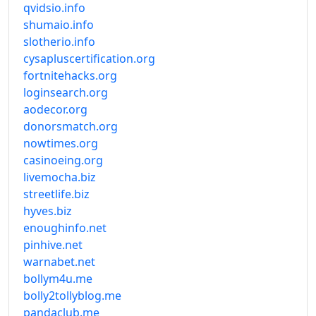
qvidsio.info
shumaio.info
slotherio.info
cysapluscertification.org
fortnitehacks.org
loginsearch.org
aodecor.org
donorsmatch.org
nowtimes.org
casinoeing.org
livemocha.biz
streetlife.biz
hyves.biz
enoughinfo.net
pinhive.net
warnabet.net
bollym4u.me
bolly2tollyblog.me
pandaclub.me