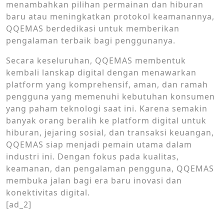
menambahkan pilihan permainan dan hiburan
baru atau meningkatkan protokol keamanannya,
QQEMAS berdedikasi untuk memberikan
pengalaman terbaik bagi penggunanya.
Secara keseluruhan, QQEMAS membentuk
kembali lanskap digital dengan menawarkan
platform yang komprehensif, aman, dan ramah
pengguna yang memenuhi kebutuhan konsumen
yang paham teknologi saat ini. Karena semakin
banyak orang beralih ke platform digital untuk
hiburan, jejaring sosial, dan transaksi keuangan,
QQEMAS siap menjadi pemain utama dalam
industri ini. Dengan fokus pada kualitas,
keamanan, dan pengalaman pengguna, QQEMAS
membuka jalan bagi era baru inovasi dan
konektivitas digital.
[ad_2]